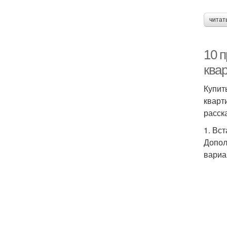
читат
10 
ква
Купит
кварт
расск
1. Вс
Допол
вариа