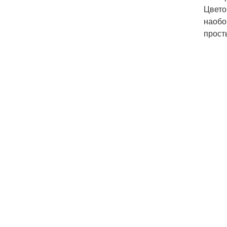
Цвето
наобо
прост