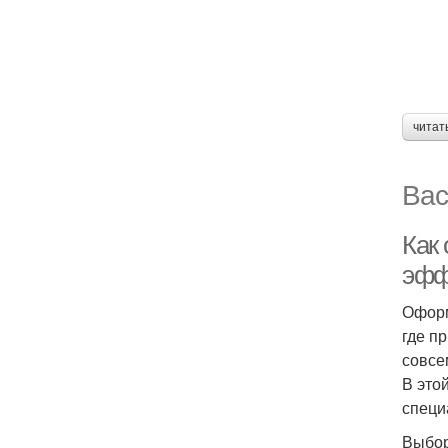
читат
Вас
Как
эфф
Оформ
где п
совсе
В это
специ
Выбор