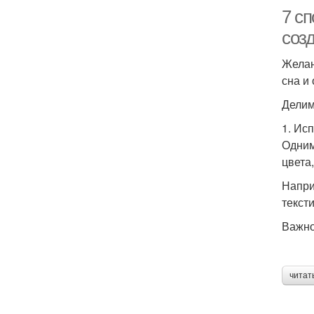
7 сп
созд
Желан
сна и
Делим
1. Ис
Одним
цвета
Напри
текст
Важно
читат