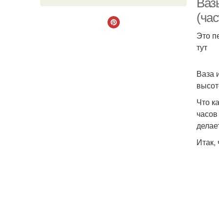
Ваз
(час
Это п
тут
Ваза 
высот
Что к
часов
делае
Итак,