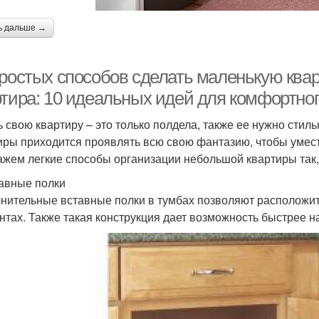
ь дальше →
простых способов сделать маленькую ква
ртира: 10 идеальных идей для комфортног
ь свою квартиру – это только полдела, также ее нужно стил
иры приходится проявлять всю свою фантазию, чтобы умест
ажем легкие способы организации небольшой квартиры так,
тавные полки
нительные вставные полки в тумбах позволяют расположит
нтах. Также такая конструкция дает возможность быстрее н