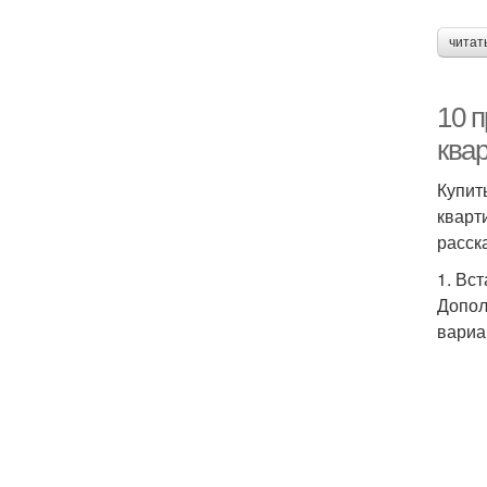
читат
10 
ква
Купит
кварт
расск
1. Вс
Допол
вариа