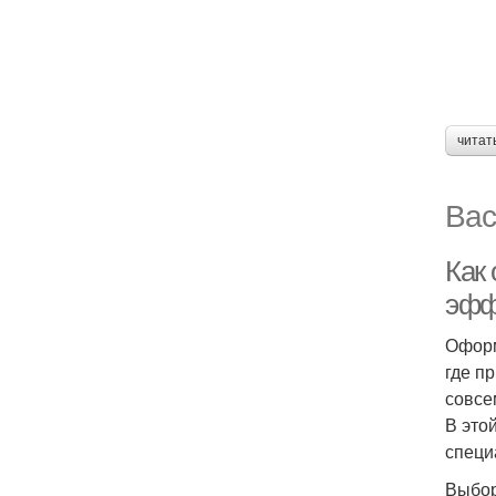
читат
Вас
Как
эфф
Оформ
где п
совсе
В это
специ
Выбор