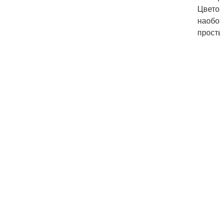
Цвето
наобо
прост