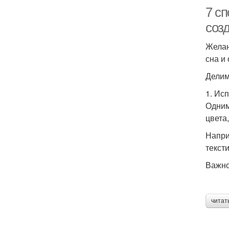
7 сп
созд
Желан
сна и
Делим
1. Ис
Одним
цвета
Напри
текст
Важно
читат