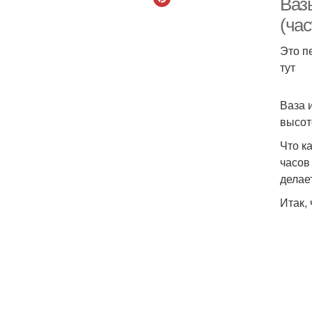
Ваз
(час
Это п
тут
Ваза 
высот
Что к
часов
делае
Итак,