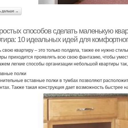
ь дальше →
простых способов сделать маленькую ква
ртира: 10 идеальных идей для комфортног
ь свою квартиру – это только полдела, также ее нужно стил
иры приходится проявлять всю свою фантазию, чтобы умест
ажем легкие способы организации небольшой квартиры так,
тавные полки
нительные вставные полки в тумбах позволяют расположит
нтах. Также такая конструкция дает возможность быстрее н