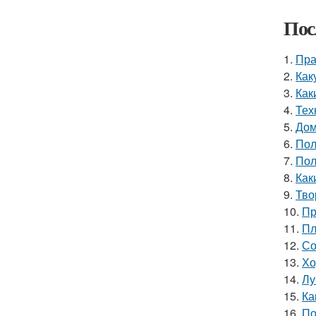
Пос
1.
Пра
2.
Как
3.
Как
4.
Тех
5.
Дом
6.
Пол
7.
Пол
8.
Как
9.
Тво
10.
Пр
11.
Пл
12.
Со
13.
Хо
14.
Лу
15.
Ка
16.
По