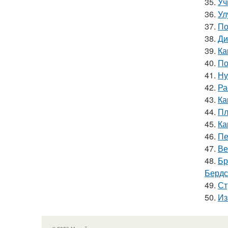
35.
Уч
36.
Ул
37.
По
38.
Ди
39.
Ка
40.
По
41.
Ну
42.
Ра
43.
Ка
44.
Пл
45.
Ка
46.
Пе
47.
Ве
48.
Бр
Бердс
49.
Ст
50.
Из