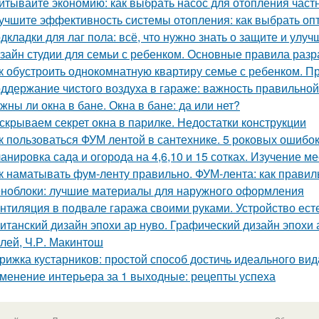
итывайте экономию: как выбрать насос для отопления част
учшите эффективность системы отопления: как выбрать о
дкладки для лаг пола: всё, что нужно знать о защите и улу
зайн студии для семьи с ребенком. Основные правила разр
к обустроить однокомнатную квартиру семье с ребенком. Пр
ддержание чистого воздуха в гараже: важность правильной
жны ли окна в бане. Окна в бане: да или нет?
скрываем секрет окна в парилке. Недостатки конструкции
к пользоваться ФУМ лентой в сантехнике. 5 роковых ошибо
анировка сада и огорода на 4,6,10 и 15 сотках. Изучение м
к наматывать фум-ленту правильно. ФУМ-лента: как прави
ноблоки: лучшие материалы для наружного оформления
нтиляция в подвале гаража своими руками. Устройство ес
итанский дизайн эпохи ар нуво. Графический дизайн эпохи а
лей, Ч.Р. Макинтош
рижка кустарников: простой способ достичь идеального вид
менение интерьера за 1 выходные: рецепты успеха