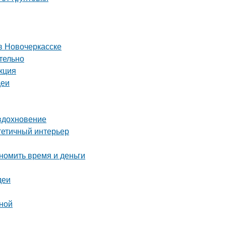
в Новочеркасске
тельно
кция
деи
 вдохновение
стетичный интерьер
номить время и деньги
деи
иной