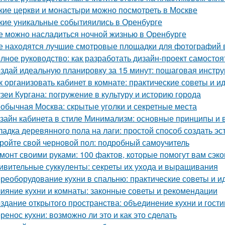
кие церкви и монастыри можно посмотреть в Москве
кие уникальные событияились в Оренбурге
е можно насладиться ночной жизнью в Оренбурге
е находятся лучшие смотровые площадки для фотографий 
лное руководство: как разработать дизайн-проект самостоя
здай идеальную планировку за 15 минут: пошаговая инстру
к организовать кабинет в комнате: практические советы и и
зеи Кургана: погружение в культуру и историю города
обычная Москва: скрытые уголки и секретные места
зайн кабинета в стиле Минимализм: основные принципы и
ладка деревянного пола на лаги: простой способ создать э
ройте свой черновой пол: подробный самоучитель
монт своими руками: 100 фактов, которые помогут вам сэко
ивительные суккуленты: секреты их ухода и выращивания
реоборудование кухни в спальню: практические советы и и
ияние кухни и комнаты: законные советы и рекомендации
здание открытого пространства: объединение кухни и гост
ренос кухни: возможно ли это и как это сделать