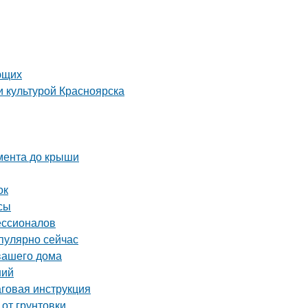
ющих
и культурой Красноярска
амента до крыши
ок
сы
ессионалов
пулярно сейчас
вашего дома
ний
аговая инструкция
 от грунтовки