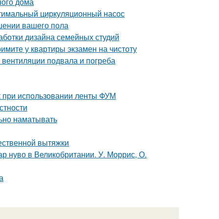
ного дома
птимальный циркуляционный насос
чшении вашего пола
аботки дизайна семейных студий
имите у квартиры экзамен на чистоту
 вентиляции подвала и погреба
к при использовании ленты ФУМ
естности
льно наматывать
тественной вытяжки
р нуво в Великобритании. У. Моррис, О.
а