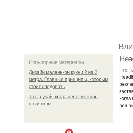
Вли
Head
Популярные материалы
Что Т
Дизайн маленькой кухни 2 на 2
Headl
метра. Главные принципы, которым
рекла
стоит следовать
заста
Тот случай, когда невозможное
когда
возможно.
решаю