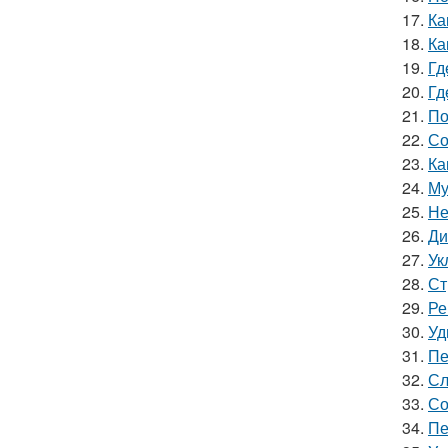
17.
Ка
18.
Ка
19.
Гд
20.
Гд
21.
По
22.
Со
23.
Ка
24.
Му
25.
Не
26.
Ди
27.
Ук
28.
Ст
29.
Ре
30.
Уд
31.
Пе
32.
Сл
33.
Со
34.
Пе