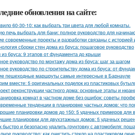
ледние обновления на сайте:
вило 60-30-10: как выбрать три цвета для любой комнаты.
ую печь выбрать для бани: полное руководство для начина
ие современные проекты и разработки связаны с историей 
нология сборки стен дома из бруса: пошаговое руководство
 из бруса: 9 этапов от фундамента до крыши
ное руководство по монтажу дома из бруса: шаг за шагом
ное руководство по строительству дома из бруса: от фунд
ие пешеходные маршруты самые интересные в Барнауле
рим вместе: 5 оригинальных поделок из пластиковых бутыл
оект реконструкции частного дома: основные этапы и нюан
анировка комнат в частном доме без ошибок: советы проф
временные тенденции в планировке частных домов: что по
рошие планировки домов до 150: 5 удачных примеров для 
чшие планировки для двухэтажных домов: 5 удачных реше
к быстро и безопасно удалить грунтовку с автомобиля: пош
лное руководство: как очистить стекло на пластиковом окне