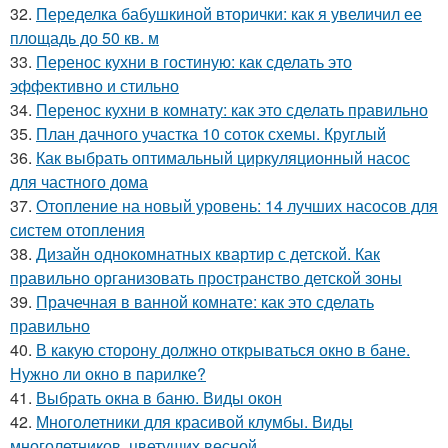
32.
Переделка бабушкиной вторички: как я увеличил ее
площадь до 50 кв. м
33.
Перенос кухни в гостиную: как сделать это
эффективно и стильно
34.
Перенос кухни в комнату: как это сделать правильно
35.
План дачного участка 10 соток схемы. Круглый
36.
Как выбрать оптимальный циркуляционный насос
для частного дома
37.
Отопление на новый уровень: 14 лучших насосов для
систем отопления
38.
Дизайн однокомнатных квартир с детской. Как
правильно организовать пространство детской зоны
39.
Прачечная в ванной комнате: как это сделать
правильно
40.
В какую сторону должно открываться окно в бане.
Нужно ли окно в парилке?
41.
Выбрать окна в баню. Виды окон
42.
Многолетники для красивой клумбы. Виды
многолетников, цветущих весной