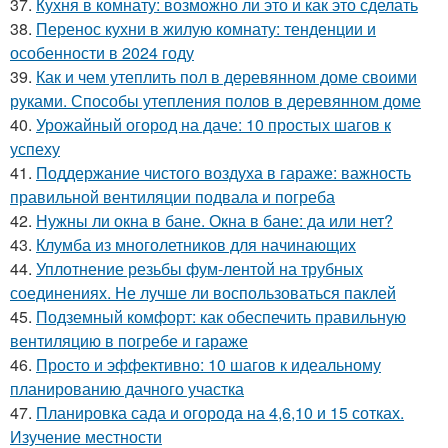
37.
Кухня в комнату: возможно ли это и как это сделать
38.
Перенос кухни в жилую комнату: тенденции и
особенности в 2024 году
39.
Как и чем утеплить пол в деревянном доме своими
руками. Способы утепления полов в деревянном доме
40.
Урожайный огород на даче: 10 простых шагов к
успеху
41.
Поддержание чистого воздуха в гараже: важность
правильной вентиляции подвала и погреба
42.
Нужны ли окна в бане. Окна в бане: да или нет?
43.
Клумба из многолетников для начинающих
44.
Уплотнение резьбы фум-лентой на трубных
соединениях. Не лучше ли воспользоваться паклей
45.
Подземный комфорт: как обеспечить правильную
вентиляцию в погребе и гараже
46.
Просто и эффективно: 10 шагов к идеальному
планированию дачного участка
47.
Планировка сада и огорода на 4,6,10 и 15 сотках.
Изучение местности