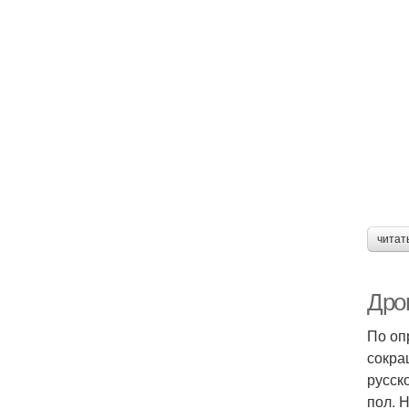
читат
Дро
По оп
сокра
русск
пол. 