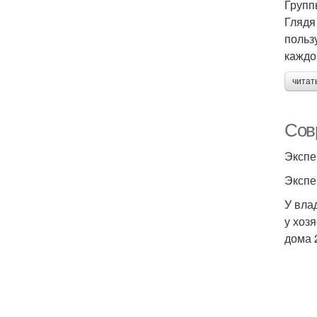
Групп
Глядя
польз
каждо
читат
Сов
Экспе
Экспе
У вла
у хоз
дома 