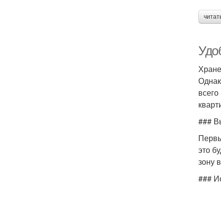
читат
Удо
Хране
Однак
всего
кварт
### В
Первы
это б
зону 
### И