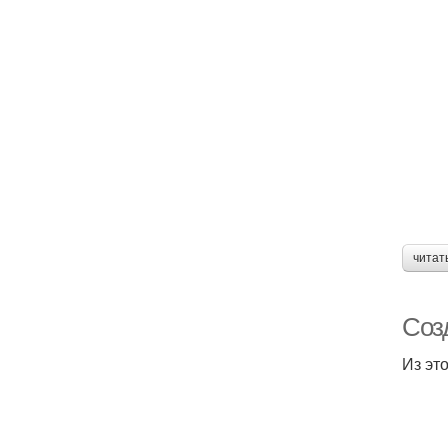
читат
Соз
Из это