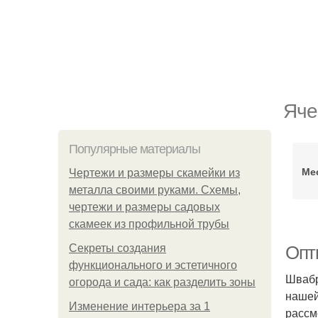
Яче
Популярные материалы
Ме
Чертежи и размеры скамейки из
металла своими руками. Схемы,
чертежи и размеры садовых
скамеек из профильной трубы
Секреты создания
Опт
функционального и эстетичного
Швабр
огорода и сада: как разделить зоны
нашей
Изменение интерьера за 1
рассм