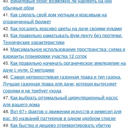
40.
Виниловые обои: возможно ли наклеить на них
обычные обои
41.
Как сделать свой дом уютным и красивым на
ограниченный бюджет
42.
Как посадить красиво цветы на даче своими руками
43.
Как правильно наматывать фум-ленту без протечки.
Технические характеристики
44.
Максимальное использование пространства: схема и
варианты планировки участка 12 соток
45.
Как правильно начинать органическое земледелие на
даче с нуля. О методике
46.
Самая неприхотливая газонная трава и тип газона.
Лучшая газонная трава для дачи, которая вытесняет
сорняки и не требует ухода
47.
Как выбрать оптимальный циркуляционный насос
для вашего дома
48.
Вот 67+ фактов о движении искусств и ремесел для
вас. 60 названий паттернов в одном удобном списке
49.
Как быстро и дешево отремонтировать убитую