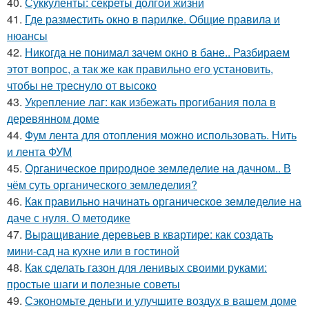
40.
Суккуленты: секреты долгой жизни
41.
Где разместить окно в парилке. Общие правила и
нюансы
42.
Никогда не понимал зачем окно в бане.. Разбираем
этот вопрос, а так же как правильно его установить,
чтобы не треснуло от высоко
43.
Укрепление лаг: как избежать прогибания пола в
деревянном доме
44.
Фум лента для отопления можно использовать. Нить
и лента ФУМ
45.
Органическое природное земледелие на дачном.. В
чём суть органического земледелия?
46.
Как правильно начинать органическое земледелие на
даче с нуля. О методике
47.
Выращивание деревьев в квартире: как создать
мини-сад на кухне или в гостиной
48.
Как сделать газон для ленивых своими руками:
простые шаги и полезные советы
49.
Сэкономьте деньги и улучшите воздух в вашем доме