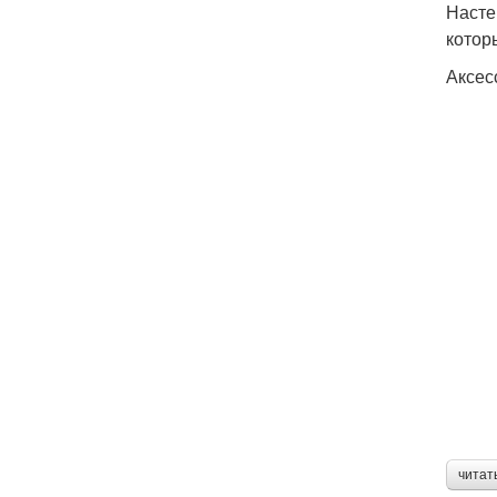
Насте
котор
Аксес
читат