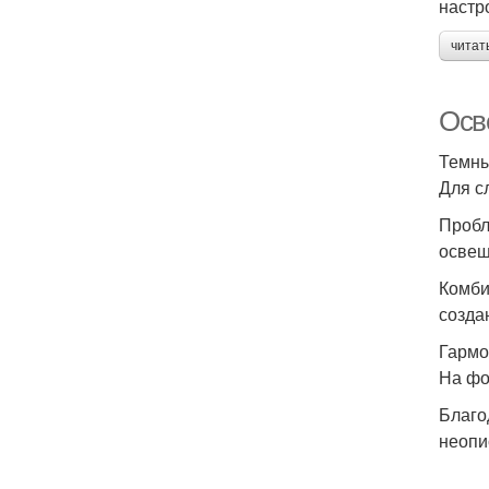
настр
читат
Осв
Темны
Для с
Пробл
освещ
Комби
созда
Гармо
На фо
Благо
неопи