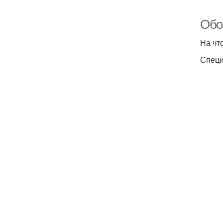
Обо
На чт
Специ