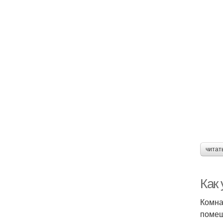
читат
Как
Комна
помещ