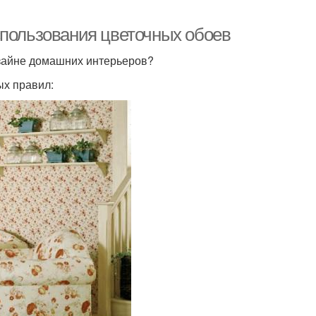
спользования цветочных обоев
изайне домашних интерьеров?
х правил: