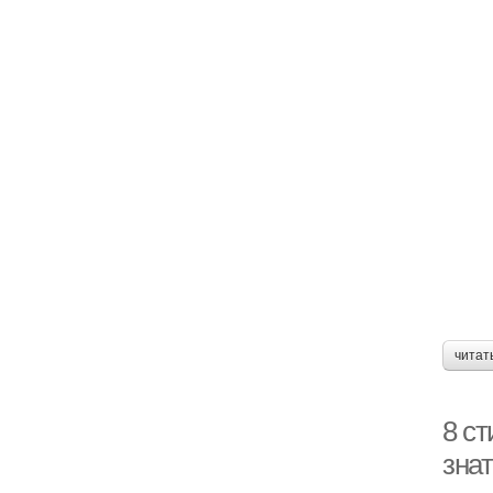
читат
8 с
зна