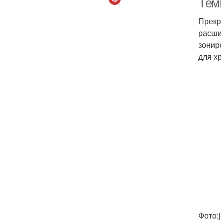
Тем
Прекр
расши
зонир
для х
Фото: