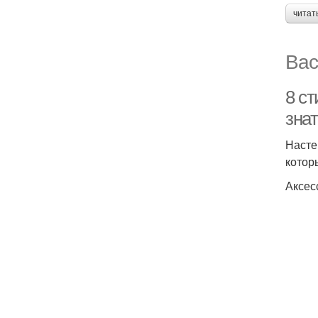
читат
Вас
8 с
зна
Насте
котор
Аксес