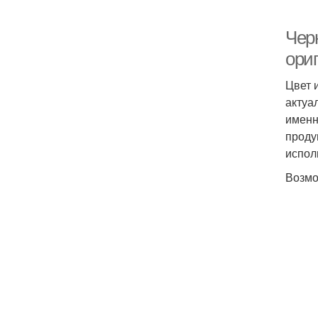
Чер
ори
Цвет 
актуа
именн
проду
испол
Возмо