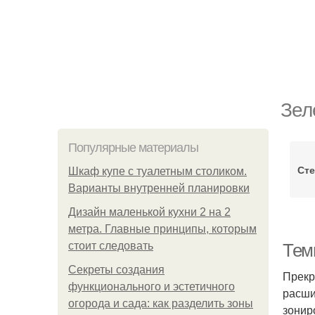
Зел
Популярные материалы
Сте
Шкаф купе с туалетным столиком.
Варианты внутренней планировки
Дизайн маленькой кухни 2 на 2
метра. Главные принципы, которым
стоит следовать
Тем
Секреты создания
Прекр
функционального и эстетичного
расши
огорода и сада: как разделить зоны
зонир