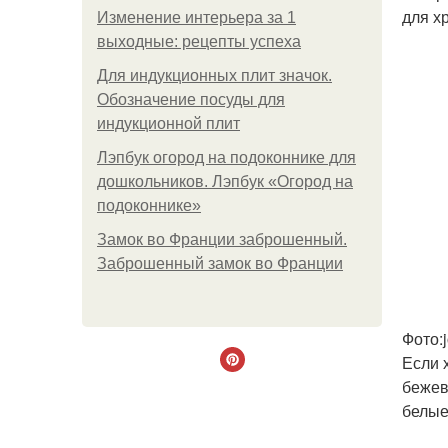
для х
Изменение интерьера за 1
выходные: рецепты успеха
Для индукционных плит значок.
Обозначение посуды для
индукционной плит
Лэпбук огород на подоконнике для
дошкольников. Лэпбук «Огород на
подоконнике»
Замок во Франции заброшенный.
Заброшенный замок во Франции
Фото:
Если 
бежев
белые