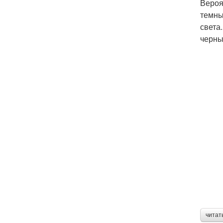
Вероя
темны
света
черны
читат