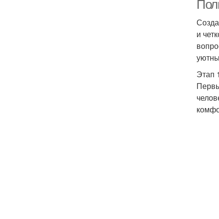
Полн
Созда
и чет
вопро
уютны
Этап 
Первы
челов
комфо