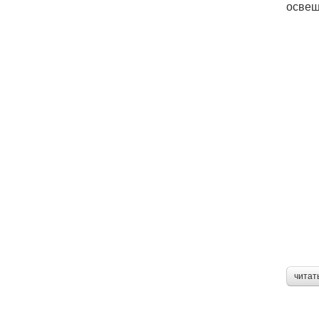
освещ
читат