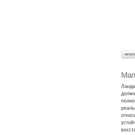
читат
Мал
Ландш
должн
полно
реаль
относ
устой
восст