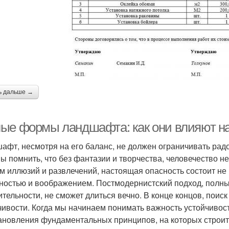
ь дальше →
ые формы ландшафта: как они влияют на
афт, несмотря на его баланс, не должен ограничивать рад
ы помнить, что без фантазии и творчества, человечество н
м иллюзий и развлечений, настоящая опасность состоит не 
ностью и воображением. Постмодернистский подход, полны
ительности, не сможет длиться вечно. В конце концов, поис
чивости. Когда мы начинаем понимать важность устойчивос
ановления фундаментальных принципов, на которых строи