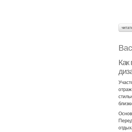
читат
Вас
Как 
диз
Участ
отраж
стиль
близк
Основ
Перед
отдых