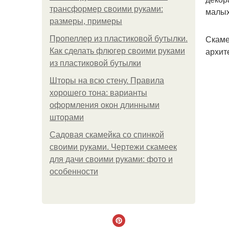
трансформер своими руками:
малых
размеры, примеры
Скаме
Пропеллер из пластиковой бутылки.
архит
Как сделать флюгер своими руками
из пластиковой бутылки
Шторы на всю стену. Правила
хорошего тона: варианты
оформления окон длинными
шторами
Садовая скамейка со спинкой
своими руками. Чертежи скамеек
для дачи своими руками: фото и
особенности