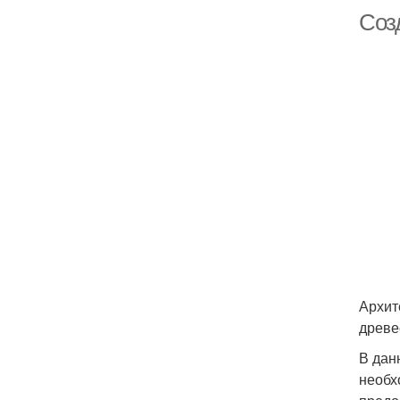
Соз
Архит
древе
В дан
необх