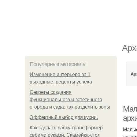
Арх
Популярные материалы
Ар
Изменение интерьера за 1
выходные: рецепты успеха
Секреты создания
функционального и эстетичного
огорода и сада: как разделить зоны
Мал
арх
Эффектный выбор для кухни.
Как сделать лавку трансформер
Малые
своими руками. Скамейка-стол
декор