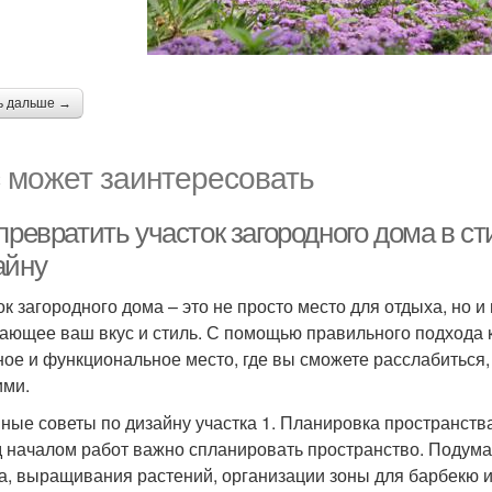
ь дальше →
 может заинтересовать
превратить участок загородного дома в с
айну
ок загородного дома – это не просто место для отдыха, но 
ающее ваш вкус и стиль. С помощью правильного подхода к
ное и функциональное место, где вы сможете расслабиться,
ими.
ные советы по дизайну участка 1. Планировка пространств
 началом работ важно спланировать пространство. Подумайт
а, выращивания растений, организации зоны для барбекю и