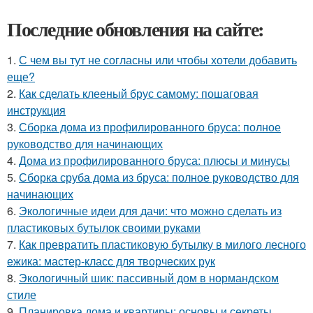
Последние обновления на сайте:
1.
С чем вы тут не согласны или чтобы хотели добавить
еще?
2.
Как сделать клееный брус самому: пошаговая
инструкция
3.
Сборка дома из профилированного бруса: полное
руководство для начинающих
4.
Дома из профилированного бруса: плюсы и минусы
5.
Сборка сруба дома из бруса: полное руководство для
начинающих
6.
Экологичные идеи для дачи: что можно сделать из
пластиковых бутылок своими руками
7.
Как превратить пластиковую бутылку в милого лесного
ежика: мастер-класс для творческих рук
8.
Экологичный шик: пассивный дом в нормандском
стиле
9.
Планировка дома и квартиры: основы и секреты