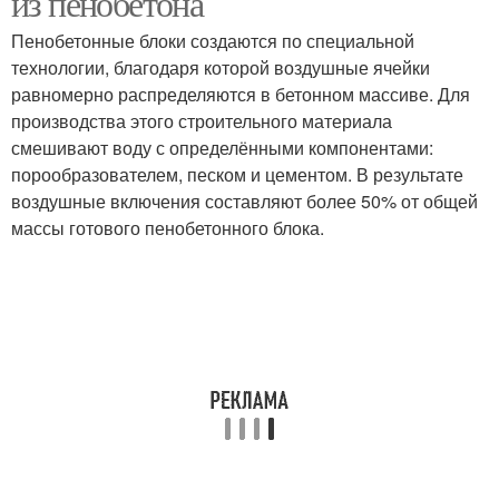
из пенобетона
Пенобетонные блоки создаются по специальной
технологии, благодаря которой воздушные ячейки
Экологичные
равномерно распределяются в бетонном массиве. Для
Материалы для одежды
материалы
производства этого строительного материала
смешивают воду с определёнными компонентами:
порообразователем, песком и цементом. В результате
воздушные включения составляют более 50% от общей
Материалы для мебели
Безопасная мебель
массы готового пенобетонного блока.
Материалы для
Чистый материал
строительства
Строительные
Материалы для
материалы
внутренней отделки