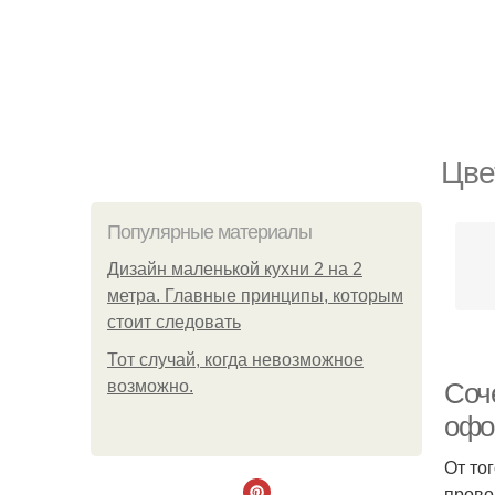
Цве
Популярные материалы
Дизайн маленькой кухни 2 на 2
метра. Главные принципы, которым
стоит следовать
Тот случай, когда невозможное
возможно.
Соч
офо
От то
прово