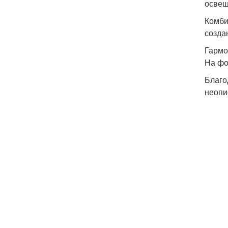
освещ
Комби
созда
Гармо
На фо
Благо
неопи