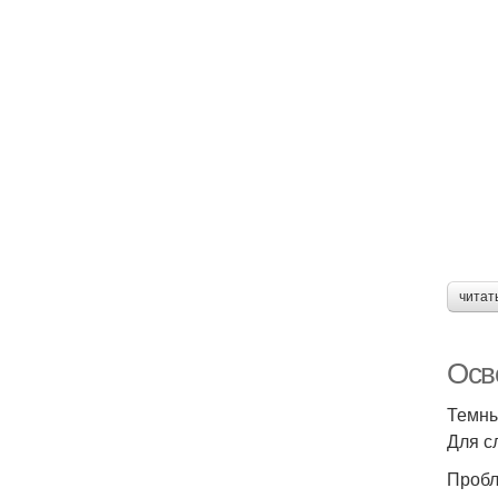
читат
Осв
Темны
Для с
Пробл