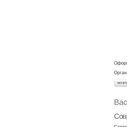
Оформ
Орган
читат
Вас
Сов
Совре