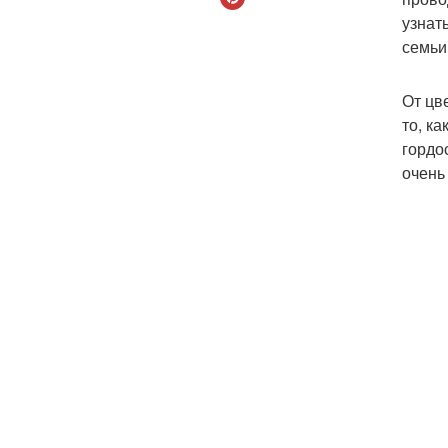
узнат
семьи
От цв
то, к
гордо
очень