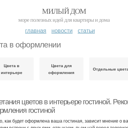
МИЛЫЙ ДОМ
море полезных идей для квартиры и дома
главная
новости
статьи
та в оформлении
Цвета в
Цвета для
Отдельные цвет
интерьере
оформления
етания цветов в интерьере гостиной. Рек
рмления гостиной
го, как будет оформлена ваша гостиная, зависит мнение о в
дим встречи с друзьями, отдыхаем, пьем чай перед телевиз