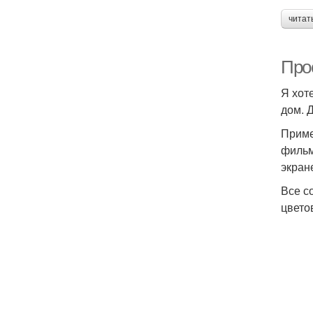
читат
Про
Я хот
дом. 
Приме
фильм
экран
Все с
цвето