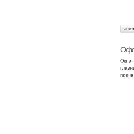
читат
Офо
Окна 
главн
подче