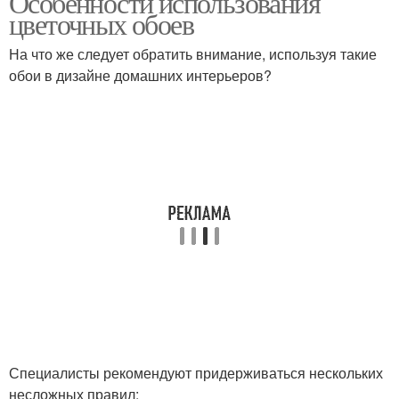
Особенности использования
цветочных обоев
На что же следует обратить внимание, используя такие
обои в дизайне домашних интерьеров?
Цвета в интерьере
Цветы с чем
Цветы в дизайне
Цветы в стилях
Цвета в мужской
Цвета в одежде
одежде
Цветы в современных
Цвета в гарнитуре
Специалисты рекомендуют придерживаться нескольких
интерьерах
несложных правил: