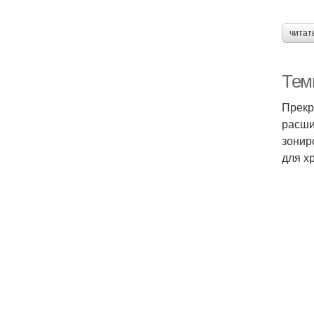
читат
Тем
Прекр
расши
зонир
для х