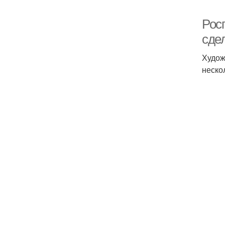
Росп
сде
Худож
неско