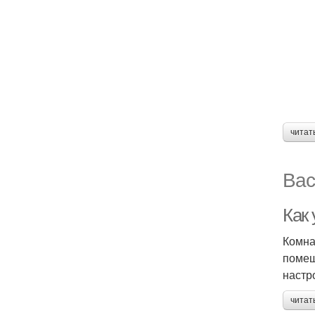
читат
Вас
Как
Комна
помещ
настр
читат