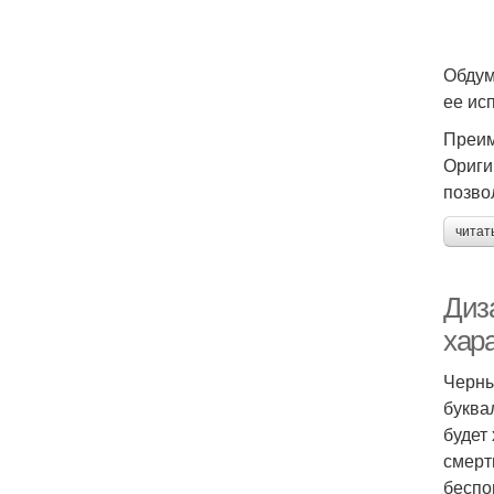
Обдум
ее ис
Преим
Ориги
позво
читат
Диз
хар
Черны
буква
будет
смерт
беспо