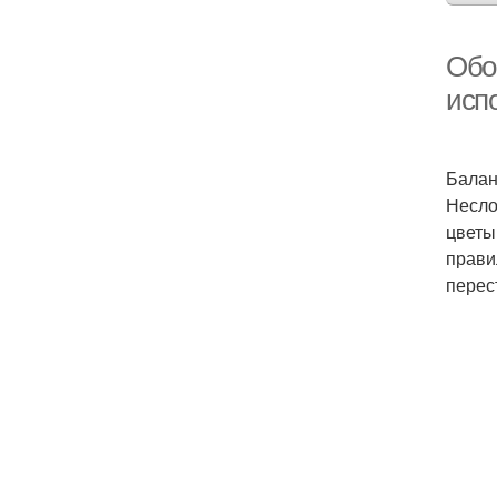
Обо
исп
Балан
Несло
цветы
прави
перес