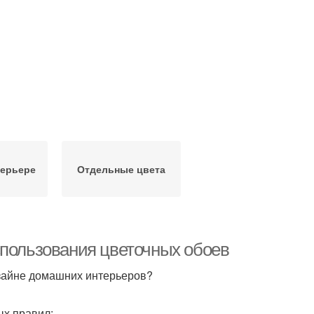
терьере
Отдельные цвета
спользования цветочных обоев
изайне домашних интерьеров?
х правил: