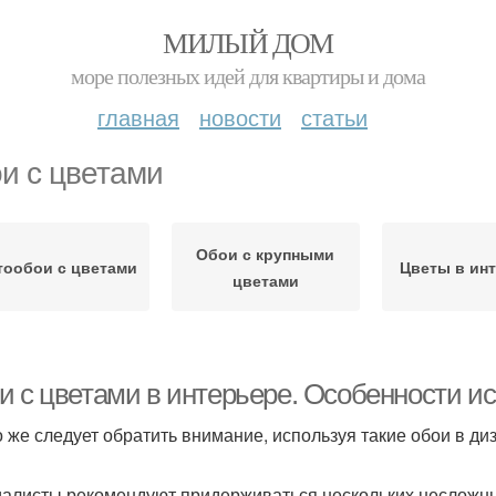
МИЛЫЙ ДОМ
море полезных идей для квартиры и дома
главная
новости
статьи
и с цветами
Обои с крупными
ообои с цветами
Цветы в ин
цветами
и с цветами в интерьере. Особенности и
о же следует обратить внимание, используя такие обои в д
алисты рекомендуют придерживаться нескольких несложны