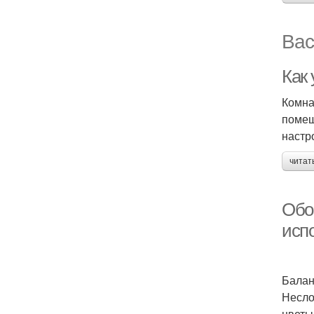
Вас
Как
Комна
помещ
настр
читат
Обо
исп
Балан
Несло
цветы