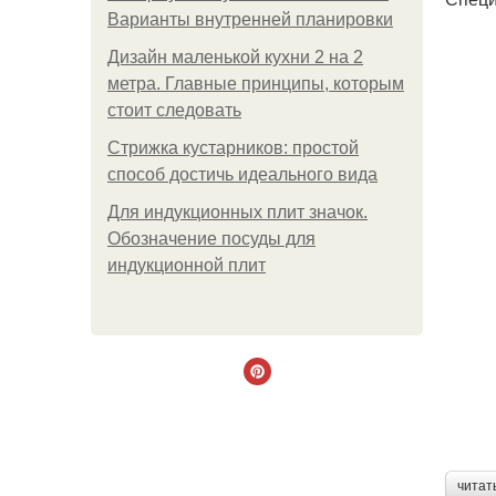
Варианты внутренней планировки
Дизайн маленькой кухни 2 на 2
метра. Главные принципы, которым
стоит следовать
Стрижка кустарников: простой
способ достичь идеального вида
Для индукционных плит значок.
Обозначение посуды для
индукционной плит
читат