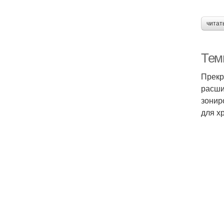
читат
Тем
Прекр
расши
зонир
для х