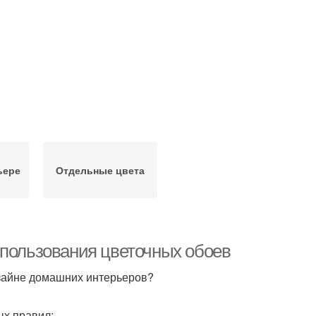
ьере
Отдельные цвета
спользования цветочных обоев
изайне домашних интерьеров?
х правил: