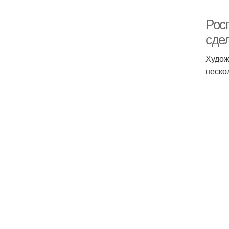
Росп
сде
Худож
неско