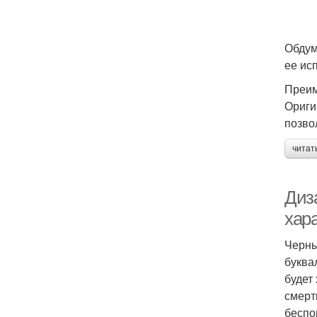
Обдум
ее ис
Преим
Ориги
позво
читат
Диз
хар
Черны
буква
будет
смерт
беспо