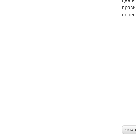
прави
перес
читат