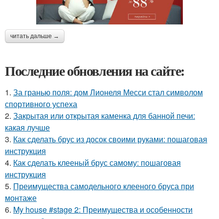
читать дальше →
Последние обновления на сайте:
1.
За гранью поля: дом Лионеля Месси стал символом
спортивного успеха
2.
Закрытая или открытая каменка для банной печи:
какая лучше
3.
Как сделать брус из досок своими руками: пошаговая
инструкция
4.
Как сделать клееный брус самому: пошаговая
инструкция
5.
Преимущества самодельного клееного бруса при
монтаже
6.
My house #stage 2: Преимущества и особенности