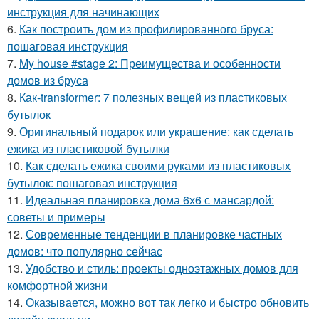
инструкция для начинающих
6.
Как построить дом из профилированного бруса:
пошаговая инструкция
7.
My house #stage 2: Преимущества и особенности
домов из бруса
8.
Как-transformer: 7 полезных вещей из пластиковых
бутылок
9.
Оригинальный подарок или украшение: как сделать
ежика из пластиковой бутылки
10.
Как сделать ежика своими руками из пластиковых
бутылок: пошаговая инструкция
11.
Идеальная планировка дома 6х6 с мансардой:
советы и примеры
12.
Современные тенденции в планировке частных
домов: что популярно сейчас
13.
Удобство и стиль: проекты одноэтажных домов для
комфортной жизни
14.
Оказывается, можно вот так легко и быстро обновить