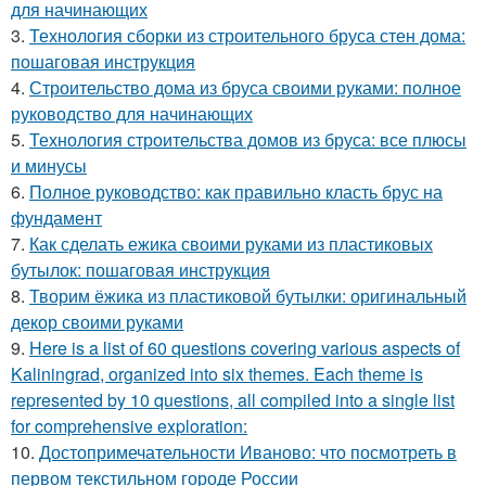
для начинающих
3.
Технология сборки из строительного бруса стен дома:
пошаговая инструкция
4.
Строительство дома из бруса своими руками: полное
руководство для начинающих
5.
Технология строительства домов из бруса: все плюсы
и минусы
6.
Полное руководство: как правильно класть брус на
фундамент
7.
Как сделать ежика своими руками из пластиковых
бутылок: пошаговая инструкция
8.
Творим ёжика из пластиковой бутылки: оригинальный
декор своими руками
9.
Here is a list of 60 questions covering various aspects of
Kaliningrad, organized into six themes. Each theme is
represented by 10 questions, all compiled into a single list
for comprehensive exploration:
10.
Достопримечательности Иваново: что посмотреть в
первом текстильном городе России