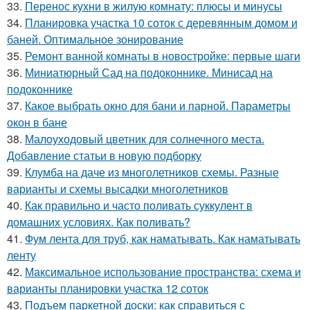
33.
Перенос кухни в жилую комнату: плюсы и минусы
34.
Планировка участка 10 соток с деревянным домом и
баней. Оптимальное зонирование
35.
Ремонт ванной комнаты в новостройке: первые шаги
36.
Миниатюрный Сад на подоконнике. Минисад на
подоконнике
37.
Какое выбрать окно для бани и парной. Параметры
окон в бане
38.
Малоуходовый цветник для солнечного места.
Добавление статьи в новую подборку
39.
Клумба на даче из многолетников схемы. Разные
варианты и схемы высадки многолетников
40.
Как правильно и часто поливать суккулент в
домашних условиях. Как поливать?
41.
Фум лента для труб, как наматывать. Как наматывать
ленту
42.
Максимальное использование пространства: схема и
варианты планировки участка 12 соток
43.
Подъем паркетной доски: как справиться с