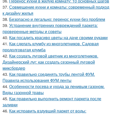
36.
Перенос кухни в жилую комнату: 10 основных шагов
37.
Совмещение кухни и комнаты: современный подход
к дизайну жилья
38.
Безопасно и легально: перенос кухни без проблем
39.
Устранение внутренних повреждений паркета:
проверенные методы и советы
40.
Как посадить красиво цветы на даче своими руками
41.
Как сделать клумбу из многолетников. Садовая
продолговатая клумба
42.
Как создать луговой цветник из многолетников.
Дизайнерский луг: как создать сезонный луговой
миксбордер
43.
Как правильно соединять трубы лентой ФУМ.
Правила использования ФУМ ленты
44.
Особенности посева и ухода за ленивым газоном.
Виды газонной травы
45.
Как правильно выполнить ремонт паркета после
заливки
46.
Как исправить вздувший паркет от воды: