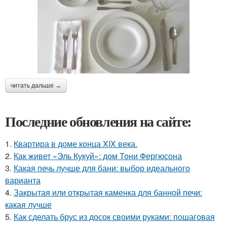
читать дальше →
Последние обновления на сайте:
1.
Квартира в доме конца XIX века.
2.
Как живет «Эль Кукуй»: дом Тони Фергюсона
3.
Какая печь лучше для бани: выбор идеального
варианта
4.
Закрытая или открытая каменка для банной печи:
какая лучше
5.
Как сделать брус из досок своими руками: пошаговая