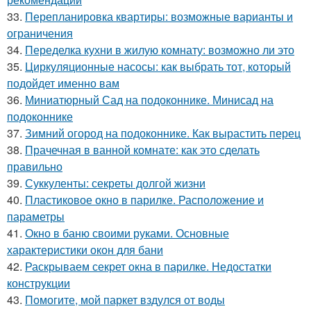
33.
Перепланировка квартиры: возможные варианты и
ограничения
34.
Переделка кухни в жилую комнату: возможно ли это
35.
Циркуляционные насосы: как выбрать тот, который
подойдет именно вам
36.
Миниатюрный Сад на подоконнике. Минисад на
подоконнике
37.
Зимний огород на подоконнике. Как вырастить перец
38.
Прачечная в ванной комнате: как это сделать
правильно
39.
Суккуленты: секреты долгой жизни
40.
Пластиковое окно в парилке. Расположение и
параметры
41.
Окно в баню своими руками. Основные
характеристики окон для бани
42.
Раскрываем секрет окна в парилке. Недостатки
конструкции
43.
Помогите, мой паркет вздулся от воды