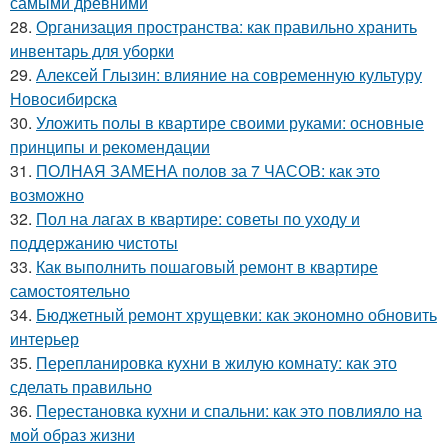
самыми древними
28.
Организация пространства: как правильно хранить
инвентарь для уборки
29.
Алексей Глызин: влияние на современную культуру
Новосибирска
30.
Уложить полы в квартире своими руками: основные
принципы и рекомендации
31.
ПОЛНАЯ ЗАМЕНА полов за 7 ЧАСОВ: как это
возможно
32.
Пол на лагах в квартире: советы по уходу и
поддержанию чистоты
33.
Как выполнить пошаговый ремонт в квартире
самостоятельно
34.
Бюджетный ремонт хрущевки: как экономно обновить
интерьер
35.
Перепланировка кухни в жилую комнату: как это
сделать правильно
36.
Перестановка кухни и спальни: как это повлияло на
мой образ жизни