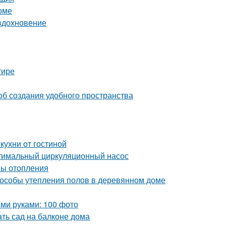
оме
 вдохновение
тире
об создания удобного пространства
кухни от гостиной
птимальный циркуляционный насос
мы отопления
пособы утепления полов в деревянном доме
ми руками: 100 фото
ать сад на балконе дома