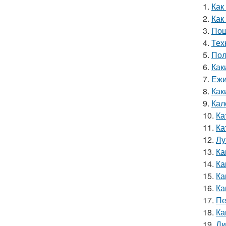
1.
Как
2.
Как
3.
Пош
4.
Тех
5.
Пол
6.
Как
7.
Ежи
8.
Как
9.
Кал
10.
Ка
11.
Ка
12.
Лу
13.
Ка
14.
Ка
15.
Ка
16.
Ка
17.
Пе
18.
Ка
19.
Ди