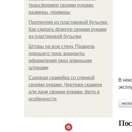
трансформер своими руками:
размеры, примеры
Пропеллер из пластиковой бутылки.
Как сделать флюгер своими руками
из пластиковой бутылки
Шторы на всю стену. Правила
хорошего тона: варианты
оформления окон длинными
шторами
Садовая скамейка со спинкой
В нек
своими руками. Чертежи скамеек
экспл
для дачи своими руками: фото и
особенности
читат
Пос