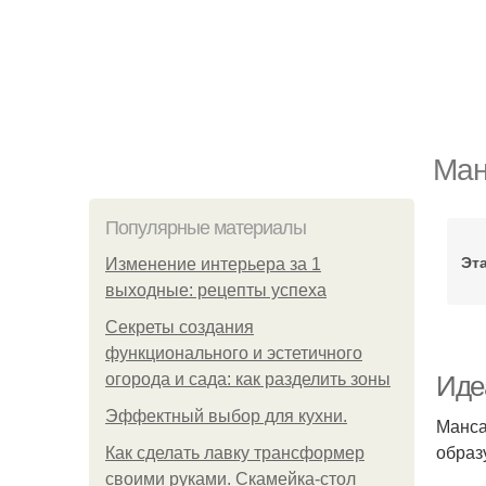
Ман
Популярные материалы
Эт
Изменение интерьера за 1
выходные: рецепты успеха
Секреты создания
функционального и эстетичного
огорода и сада: как разделить зоны
Иде
Эффектный выбор для кухни.
Манса
образ
Как сделать лавку трансформер
своими руками. Скамейка-стол