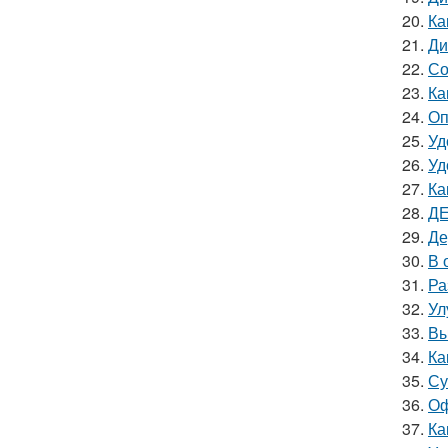
20.
Ка
21.
Ди
22.
Со
23.
Ка
24.
Оп
25.
Уд
26.
Уд
27.
Ка
28.
ДЕ
29.
Де
30.
В 
31.
Ра
32.
Ул
33.
Вы
34.
Ка
35.
Су
36.
Оф
37.
Ка