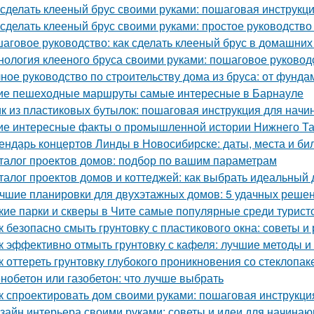
 сделать клееный брус своими руками: пошаговая инструкц
 сделать клееный брус своими руками: простое руководств
аговое руководство: как сделать клееный брус в домашних
нология клееного бруса своими руками: пошаговое руковод
ное руководство по строительству дома из бруса: от фунд
ие пешеходные маршруты самые интересные в Барнауле
к из пластиковых бутылок: пошаговая инструкция для нач
ие интересные факты о промышленной истории Нижнего Та
ендарь концертов Линды в Новосибирске: даты, места и би
талог проектов домов: подбор по вашим параметрам
талог проектов домов и коттеджей: как выбрать идеальный 
чшие планировки для двухэтажных домов: 5 удачных реше
кие парки и скверы в Чите самые популярные среди турист
к безопасно смыть грунтовку с пластикового окна: советы 
к эффективно отмыть грунтовку с кафеля: лучшие методы и
к оттереть грунтовку глубокого проникновения со стеклопа
нобетон или газобетон: что лучше выбрать
к спроектировать дом своими руками: пошаговая инструкци
зайн интерьера своими руками: советы и идеи для начина