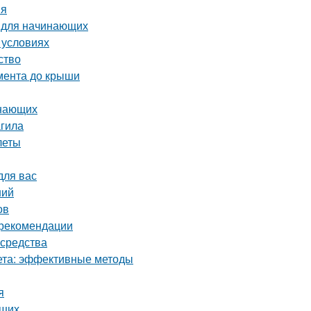
ия
о для начинающих
 условиях
ство
амента до крыши
инающих
гила
леты
для вас
ний
ов
и рекомендации
 средства
кета: эффективные методы
я
ющих