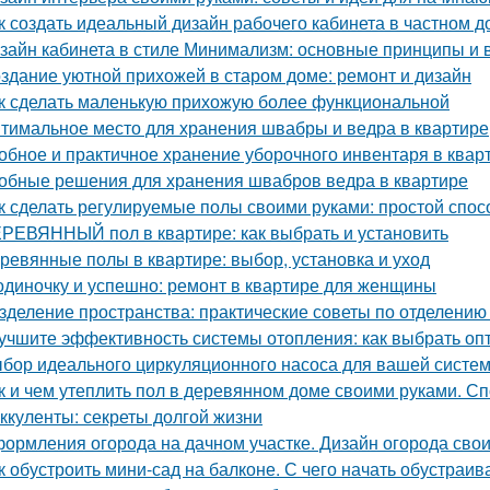
к создать идеальный дизайн рабочего кабинета в частном д
зайн кабинета в стиле Минимализм: основные принципы и
здание уютной прихожей в старом доме: ремонт и дизайн
к сделать маленькую прихожую более функциональной
тимальное место для хранения швабры и ведра в квартире
обное и практичное хранение уборочного инвентаря в квар
обные решения для хранения швабров ведра в квартире
к сделать регулируемые полы своими руками: простой спос
РЕВЯННЫЙ пол в квартире: как выбрать и установить
ревянные полы в квартире: выбор, установка и уход
одиночку и успешно: ремонт в квартире для женщины
зделение пространства: практические советы по отделению 
учшите эффективность системы отопления: как выбрать о
бор идеального циркуляционного насоса для вашей систе
к и чем утеплить пол в деревянном доме своими руками. С
ккуленты: секреты долгой жизни
ормления огорода на дачном участке. Дизайн огорода свои
к обустроить мини-сад на балконе. С чего начать обустраив