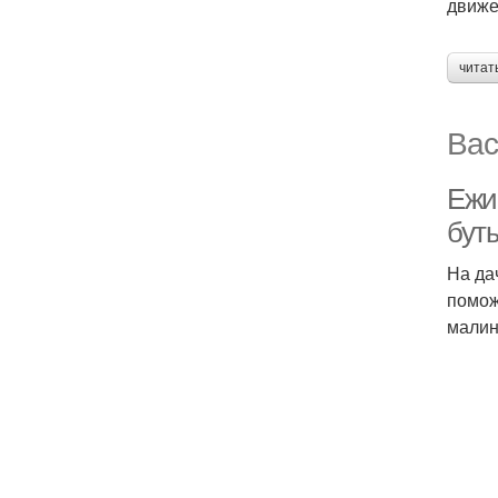
движе
читат
Вас
Ежи
бут
На да
помож
малин