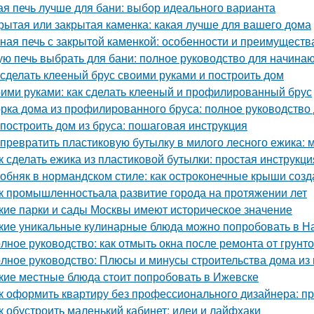
ая печь лучше для бани: выбор идеального варианта
рытая или закрытая каменка: какая лучше для вашего дома
ная печь с закрытой каменкой: особенности и преимуществ
ую печь выбрать для бани: полное руководство для начина
 сделать клееный брус своими руками и построить дом
ими руками: как сделать клееный и профилированный брус
рка дома из профилированного бруса: полное руководство
 построить дом из бруса: пошаговая инструкция
 превратить пластиковую бутылку в милого лесного ежика: м
к сделать ежика из пластиковой бутылки: простая инструкци
обняк в нормандском стиле: как остроконечные крыши созд
к промышленностьала развитие города на протяжении лет
кие парки и сады Москвы имеют историческое значение
кие уникальные кулинарные блюда можно попробовать в Н
лное руководство: как отмыть окна после ремонта от грунт
лное руководство: Плюсы и минусы строительства дома из
кие местные блюда стоит попробовать в Ижевске
к оформить квартиру без профессионального дизайнера: п
к обустроить маленький кабинет: идеи и лайфхаки