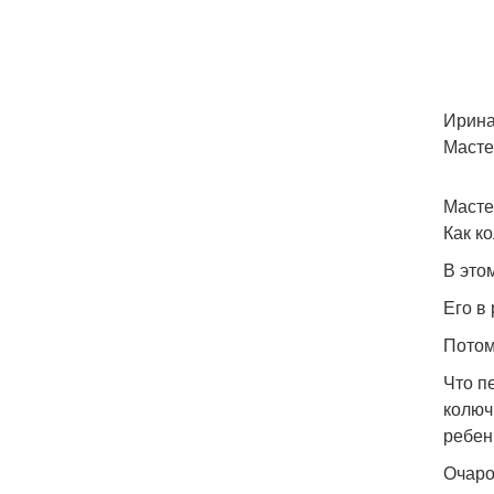
Ирина
Масте
Масте
Как к
В это
Его в
Потому
Что п
колюч
ребен
Очаро