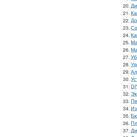
20.
Ди
21.
Ка
22.
До
23.
Со
24.
Ка
25.
Ма
26.
Ма
27.
Уб
28.
Уд
29.
Ал
30.
Ус
31.
DI
32.
Эк
33.
Пе
34.
Из
35.
Бю
36.
Пл
37.
Ди