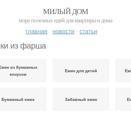
МИЛЫЙ ДОМ
море полезных идей для квартиры и дома
главная
новости
статьи
ки из фарша
Ежик из бумажных
Ежик для детей
Еж
конусов
Бумажный ежик
Забавный ежик
Е
жик из еловых или