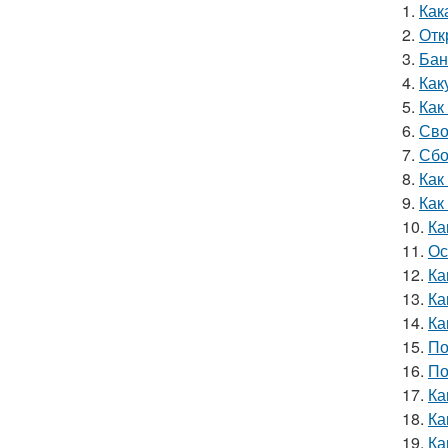
1.
Как
2.
Отк
3.
Бан
4.
Как
5.
Как
6.
Сво
7.
Сбо
8.
Как
9.
Как
10.
Ка
11.
Ос
12.
Ка
13.
Ка
14.
Ка
15.
По
16.
По
17.
Ка
18.
Ка
19.
Ка