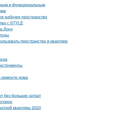
енным и функциональным
оме
ое рабочее пространство
ство с STYLE
на-Дону
етоды
пользовать пространство в квартире
рска
инструменты
а ремонте дома
т без больших затрат
 огород
натной квартиры 2023