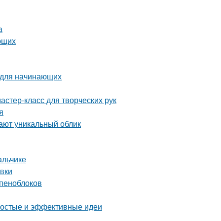
а
ющих
 для начинающих
астер-класс для творческих рук
я
ают уникальный облик
альчике
овки
 пеноблоков
ростые и эффективные идеи