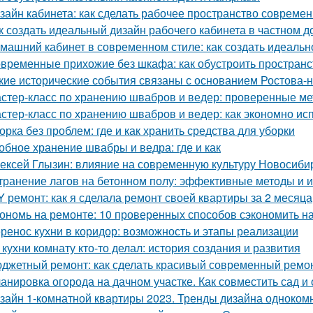
зайн кабинета: как сделать рабочее пространство соврем
к создать идеальный дизайн рабочего кабинета в частном д
машний кабинет в современном стиле: как создать идеальн
временные прихожие без шкафа: как обустроить простран
кие исторические события связаны с основанием Ростова-
стер-класс по хранению швабров и ведер: проверенные м
стер-класс по хранению швабров и ведер: как экономно ис
орка без проблем: где и как хранить средства для уборки
обное хранение швабры и ведра: где и как
ексей Глызин: влияние на современную культуру Новосиби
транение лагов на бетонном полу: эффективные методы и 
Y ремонт: как я сделала ремонт своей квартиры за 2 месяца
ономь на ремонте: 10 проверенных способов сэкономить н
ренос кухни в коридор: возможность и этапы реализации
 кухни комнату кто-то делал: история создания и развития
джетный ремонт: как сделать красивый современный ремон
анировка огорода на дачном участке. Как совместить сад и
зайн 1-комнатной квартиры 2023. Тренды дизайна одноком