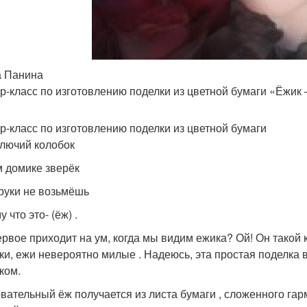
 Панина
р-класс по изготовлению поделки из цветной бумаги «Ёжик
р-класс по изготовлению поделки из цветной бумаги
олючий колобок
м домике зверёк
 руки не возьмёшь
 что это- (ёж) .
ервое приходит на ум, когда мы видим ежика? Ой! Он такой к
ки, ежи невероятно милые . Надеюсь, эта простая поделка 
ком.
вательный ёж получается из листа бумаги , сложенного гар