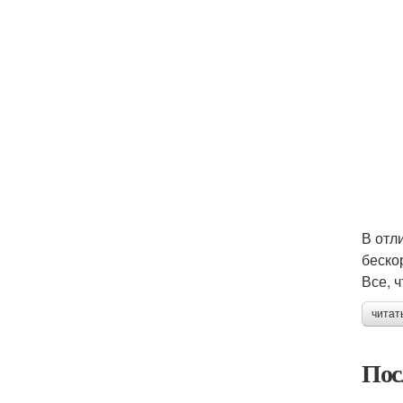
В отл
беско
Все, 
читат
Пос