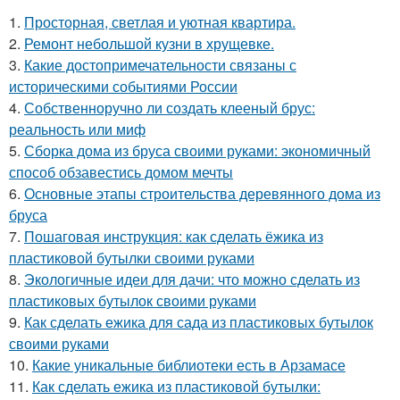
1.
Просторная, светлая и уютная квартира.
2.
Ремонт небольшой кузни в хрущевке.
3.
Какие достопримечательности связаны с
историческими событиями России
4.
Собственноручно ли создать клееный брус:
реальность или миф
5.
Сборка дома из бруса своими руками: экономичный
способ обзавестись домом мечты
6.
Основные этапы строительства деревянного дома из
бруса
7.
Пошаговая инструкция: как сделать ёжика из
пластиковой бутылки своими руками
8.
Экологичные идеи для дачи: что можно сделать из
пластиковых бутылок своими руками
9.
Как сделать ежика для сада из пластиковых бутылок
своими руками
10.
Какие уникальные библиотеки есть в Арзамасе
11.
Как сделать ежика из пластиковой бутылки: