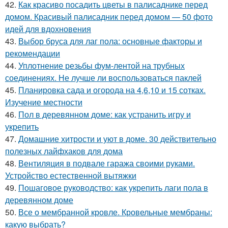
42.
Как красиво посадить цветы в палисаднике перед
домом. Красивый палисадник перед домом — 50 фото
идей для вдохновения
43.
Выбор бруса для лаг пола: основные факторы и
рекомендации
44.
Уплотнение резьбы фум-лентой на трубных
соединениях. Не лучше ли воспользоваться паклей
45.
Планировка сада и огорода на 4,6,10 и 15 сотках.
Изучение местности
46.
Пол в деревянном доме: как устранить игру и
укрепить
47.
Домашние хитрости и уют в доме. 30 действительно
полезных лайфхаков для дома
48.
Вентиляция в подвале гаража своими руками.
Устройство естественной вытяжки
49.
Пошаговое руководство: как укрепить лаги пола в
деревянном доме
50.
Все о мембранной кровле. Кровельные мембраны:
какую выбрать?