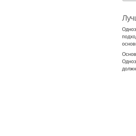
Луч
Одноэ
подхо
основ
Основ
Одноэ
должн