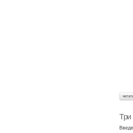
читат
Три 
Введ