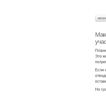
читат
Мак
учас
Плани
Это ж
потре
Если 
отвод
остав
Но су