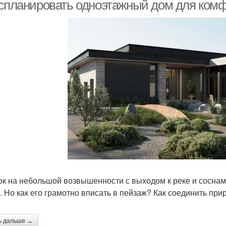
 спланировать одноэтажный дом для комф
квартиры
ок на небольшой возвышенности с выходом к реке и сосна
. Но как его грамотно вписать в пейзаж? Как соединить пр
ь дальше →