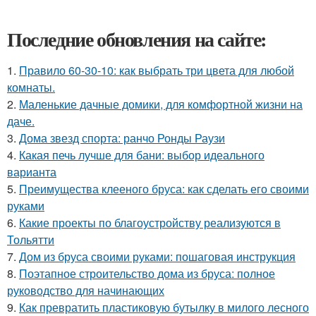
Последние обновления на сайте:
1.
Правило 60-30-10: как выбрать три цвета для любой
комнаты.
2.
Маленькие дачные домики, для комфортной жизни на
даче.
3.
Дома звезд спорта: ранчо Ронды Раузи
4.
Какая печь лучше для бани: выбор идеального
варианта
5.
Преимущества клееного бруса: как сделать его своими
руками
6.
Какие проекты по благоустройству реализуются в
Тольятти
7.
Дом из бруса своими руками: пошаговая инструкция
8.
Поэтапное строительство дома из бруса: полное
руководство для начинающих
9.
Как превратить пластиковую бутылку в милого лесного