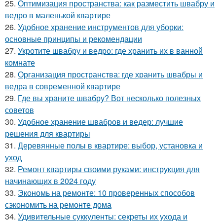
25.
Оптимизация пространства: как разместить швабру и
ведро в маленькой квартире
26.
Удобное хранение инструментов для уборки:
основные принципы и рекомендации
27.
Укротите швабру и ведро: где хранить их в ванной
комнате
28.
Организация пространства: где хранить швабры и
ведра в современной квартире
29.
Где вы храните швабру? Вот несколько полезных
советов
30.
Удобное хранение швабров и ведер: лучшие
решения для квартиры
31.
Деревянные полы в квартире: выбор, установка и
уход
32.
Ремонт квартиры своими руками: инструкция для
начинающих в 2024 году
33.
Экономь на ремонте: 10 проверенных способов
сэкономить на ремонте дома
34.
Удивительные суккуленты: секреты их ухода и