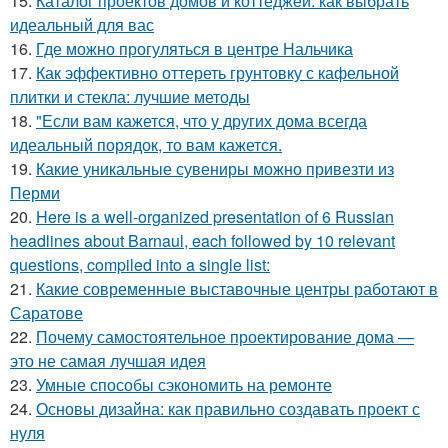
15.
Каталог проектов домов и коттеджей: как выбрать
идеальный для вас
16.
Где можно прогуляться в центре Нальчика
17.
Как эффективно оттереть грунтовку с кафельной
плитки и стекла: лучшие методы
18.
"Если вам кажется, что у других дома всегда
идеальный порядок, то вам кажется.
19.
Какие уникальные сувениры можно привезти из
Перми
20.
Here is a well-organized presentation of 6 Russian
headlines about Barnaul, each followed by 10 relevant
questions, compiled into a single list:
21.
Какие современные выставочные центры работают в
Саратове
22.
Почему самостоятельное проектирование дома —
это не самая лучшая идея
23.
Умные способы сэкономить на ремонте
24.
Основы дизайна: как правильно создавать проект с
нуля