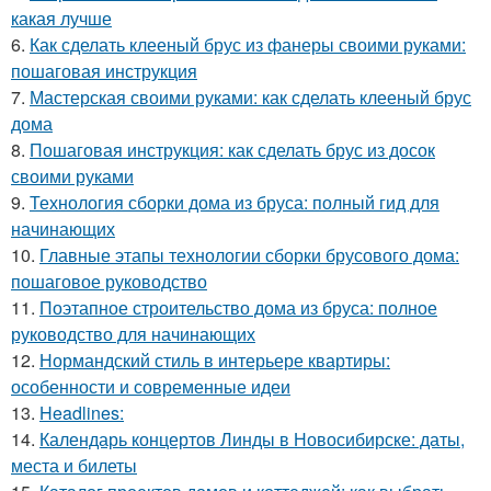
какая лучше
6.
Как сделать клееный брус из фанеры своими руками:
пошаговая инструкция
7.
Мастерская своими руками: как сделать клееный брус
дома
8.
Пошаговая инструкция: как сделать брус из досок
своими руками
9.
Технология сборки дома из бруса: полный гид для
начинающих
10.
Главные этапы технологии сборки брусового дома:
пошаговое руководство
11.
Поэтапное строительство дома из бруса: полное
руководство для начинающих
12.
Нормандский стиль в интерьере квартиры:
особенности и современные идеи
13.
Headlines:
14.
Календарь концертов Линды в Новосибирске: даты,
места и билеты