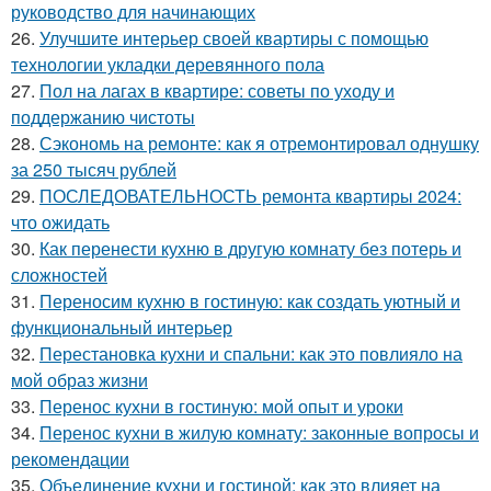
руководство для начинающих
26.
Улучшите интерьер своей квартиры с помощью
технологии укладки деревянного пола
27.
Пол на лагах в квартире: советы по уходу и
поддержанию чистоты
28.
Сэкономь на ремонте: как я отремонтировал однушку
за 250 тысяч рублей
29.
ПОСЛЕДОВАТЕЛЬНОСТЬ ремонта квартиры 2024:
что ожидать
30.
Как перенести кухню в другую комнату без потерь и
сложностей
31.
Переносим кухню в гостиную: как создать уютный и
функциональный интерьер
32.
Перестановка кухни и спальни: как это повлияло на
мой образ жизни
33.
Перенос кухни в гостиную: мой опыт и уроки
34.
Перенос кухни в жилую комнату: законные вопросы и
рекомендации
35.
Объединение кухни и гостиной: как это влияет на