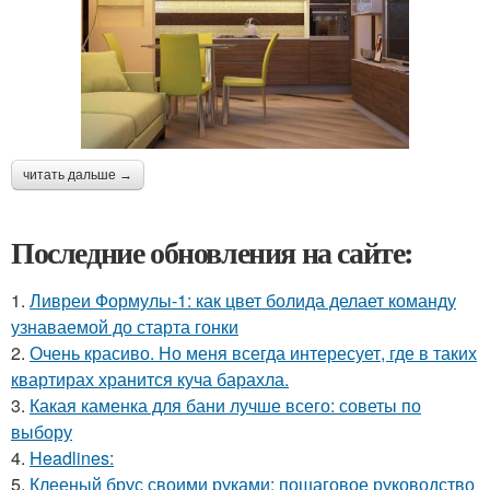
читать дальше →
Последние обновления на сайте:
1.
Ливреи Формулы-1: как цвет болида делает команду
узнаваемой до старта гонки
2.
Очень красиво. Но меня всегда интересует, где в таких
квартирах хранится куча барахла.
3.
Какая каменка для бани лучше всего: советы по
выбору
4.
Headlines:
5.
Клееный брус своими руками: пошаговое руководство