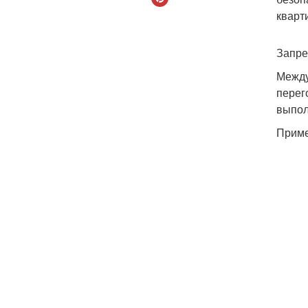
кварт
Запре
Между
перег
выпол
Приме