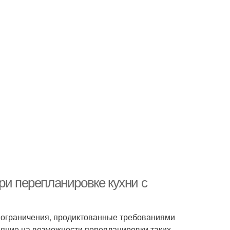
ри перепланировке кухни с
 ограничения, продиктованные требованиями
яние на возможности перепланировки таких