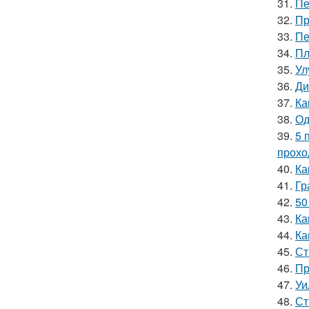
31.
Пе
32.
Пр
33.
Пе
34.
Пл
35.
Ул
36.
Ди
37.
Ка
38.
Од
39.
5 
прохо
40.
Ка
41.
Гр
42.
50
43.
Ка
44.
Ка
45.
Ст
46.
Пр
47.
Уи
48.
Ст