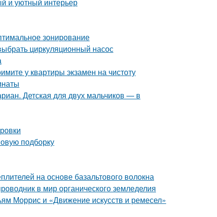
ый и уютный интерьер
Оптимальное зонирование
выбрать циркуляционный насос
а
имите у квартиры экзамен на чистоту
мнаты
риан. Детская для двух мальчиков — в
ировки
 новую подборку
плителей на основе базальтового волокна
проводник в мир органического земледелия
ьям Моррис и «Движение искусств и ремесел»