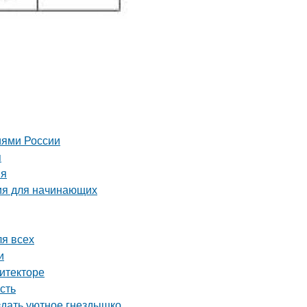
иями России
я
ия
ия для начинающих
ля всех
и
итекторе
сть
здать уютное гнездышко