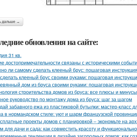
ь дальше →
ледние обновления на сайте:
дия 31 кв.
ие достопримечательности связаны с историческими событ
но ли самому сделать клееный брус: пошаговая инструкци
 сделать клееный брус своими руками: пошаговая инструкц
евянный дом из бруса своими руками: пошаговая инструкц
нология строительства домов из бруса: все плюсы и минусы
ное руководство по монтажу дома из бруса: шаг за шагом
дай забавного ежа из пластиковой бутылки: мастер-класс д
а в нормандском стиле: уют и шарм французской провинци
сплатные проекты домов с планировкой – экономьте на арх
м для дачи и сада: как совместить красоту и функционально
временные тенденции в дизайне загородных домов: как со