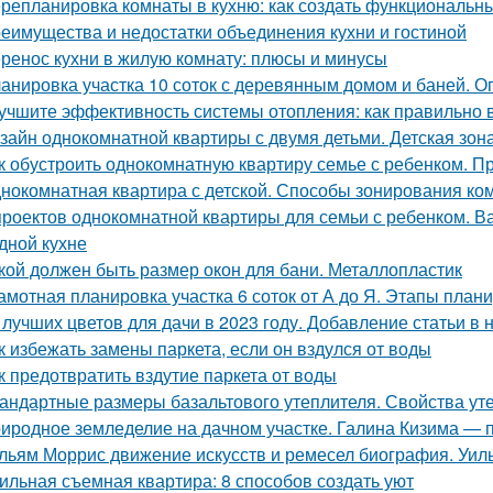
репланировка комнаты в кухню: как создать функциональн
еимущества и недостатки объединения кухни и гостиной
ренос кухни в жилую комнату: плюсы и минусы
анировка участка 10 соток с деревянным домом и баней. 
учшите эффективность системы отопления: как правильно 
зайн однокомнатной квартиры с двумя детьми. Детская зон
к обустроить однокомнатную квартиру семье с ребенком. Пр
нокомнатная квартира с детской. Способы зонирования ко
проектов однокомнатной квартиры для семьи с ребенком. Ва
дной кухне
кой должен быть размер окон для бани. Металлопластик
амотная планировка участка 6 соток от А до Я. Этапы план
 лучших цветов для дачи в 2023 году. Добавление статьи в
к избежать замены паркета, если он вздулся от воды
к предотвратить вздутие паркета от воды
андартные размеры базальтового утеплителя. Свойства уте
иродное земледелие на дачном участке. Галина Кизима — 
льям Моррис движение искусств и ремесел биография. Уил
ильная съемная квартира: 8 способов создать уют