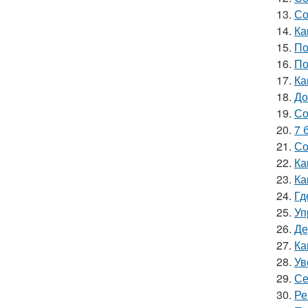
13.
Со
14.
Ка
15.
По
16.
По
17.
Ка
18.
До
19.
Со
20.
7 
21.
Со
22.
Ка
23.
Ка
24.
Гд
25.
Уп
26.
Де
27.
Ка
28.
Ув
29.
Се
30.
Ре