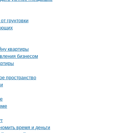
 от грунтовки
нающих
йну квартиры
авления бизнесом
артиры
ое пространство
ии
ре
оме
ут
номить время и деньги