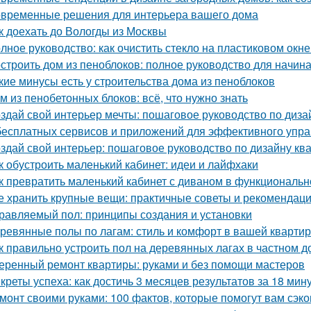
временные решения для интерьера вашего дома
к доехать до Вологды из Москвы
лное руководство: как очистить стекло на пластиковом окне
строить дом из пеноблоков: полное руководство для начи
кие минусы есть у строительства дома из пеноблоков
м из пенобетонных блоков: всё, что нужно знать
здай свой интерьер мечты: пошаговое руководство по диза
бесплатных сервисов и приложений для эффективного упр
здай свой интерьер: пошаговое руководство по дизайну кв
к обустроить маленький кабинет: идеи и лайфхаки
к превратить маленький кабинет с диваном в функциональн
е хранить крупные вещи: практичные советы и рекомендац
равляемый пол: принципы создания и установки
ревянные полы по лагам: стиль и комфорт в вашей кварти
к правильно устроить пол на деревянных лагах в частном д
еренный ремонт квартиры: руками и без помощи мастеров
креты успеха: как достичь 3 месяцев результатов за 18 мин
монт своими руками: 100 фактов, которые помогут вам сэко