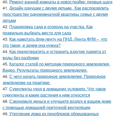
40.
Ремонт ванной комнаты в новостройке: первые шаги
41.
Дизайн однушки с двумя детьми. Как распределить
пространство однокомнатной квартиры семье с двумя
детьми
42.
Планировка сада и огорода на участка. Как
правильно выбрать место для сада
43.
Как намотать фум-ленту на ПНД. Лента ФУМ –, что
это такое, и зачем она нужна?
44.
Как предотвратить и устранить вздутие паркета от
воды без разборки
45.
Каталог статей по методам природного земледелия.
Видео. Результаты природного земледелия.
46.
С чего начать природное земледелие. Природное
земледелие на практике.
47.
Суккуленты уход в домашних условиях. Что такое
суккуленты и какие растения к ним относятся
48.
Сэкономьте деньги и улучшите воздух в вашем доме
с помощью домашней приточной вентиляции
49.
Утепление дома из пеноблоков облицованных