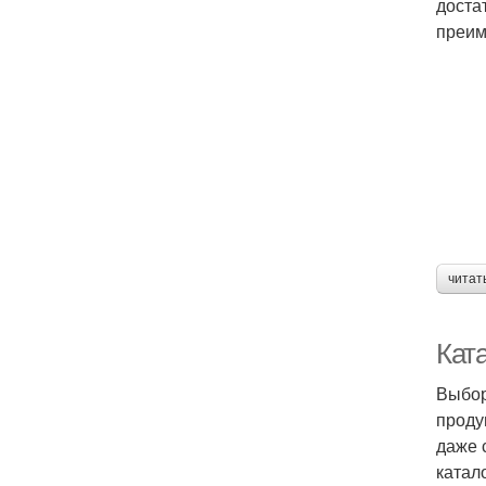
доста
преим
читат
Кат
Выбор
проду
даже 
катал