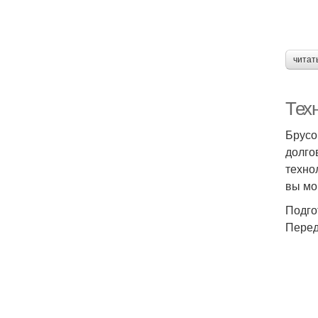
читат
Тех
Брусо
долго
техно
вы мо
Подго
Перед