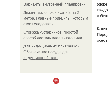
эффек
Варианты внутренней планировки
каждо
Дизайн маленькой кухни 2 на 2
избеж
метра. Главные принципы, которым
стоит следовать
Ключе
Стрижка кустарников: простой
Перед
способ достичь идеального вида
основ
Для индукционных плит значок.
Обозначение посуды для
индукционной плит