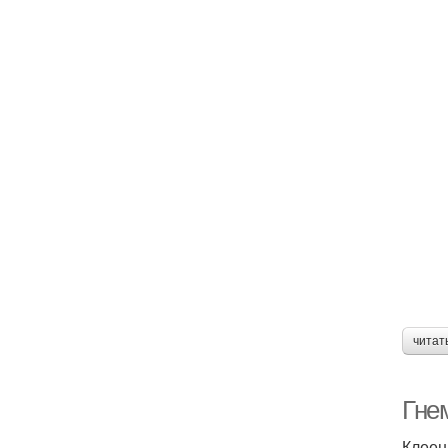
читат
Гне
Клеен