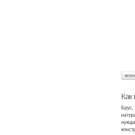
читат
Как
Брус,
натур
нужда
конст