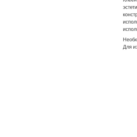
эстет
конст
испол
испол
Необх
Для и