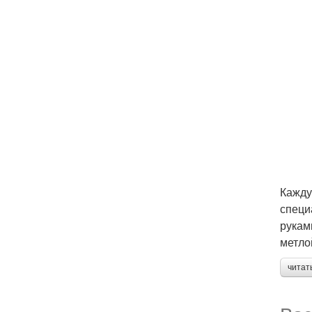
Кажду
специ
рукам
метло
читат