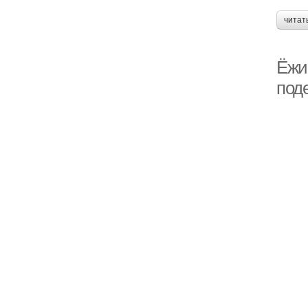
читат
Ёжи
под