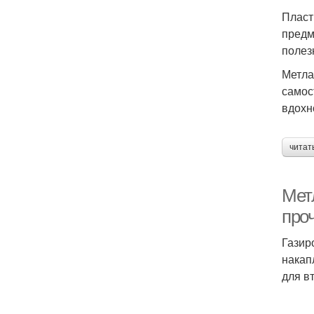
Пласт
предм
полез
Метла
самос
вдохн
читат
Мет
про
Газир
накап
для в