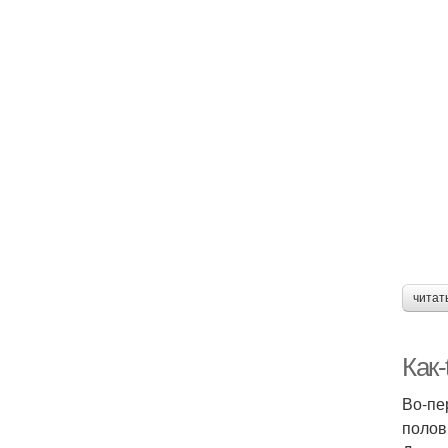
читат
Как-
Во-пе
полов