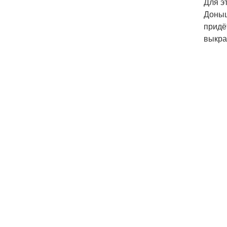
Для э
Доныш
придё
выкра