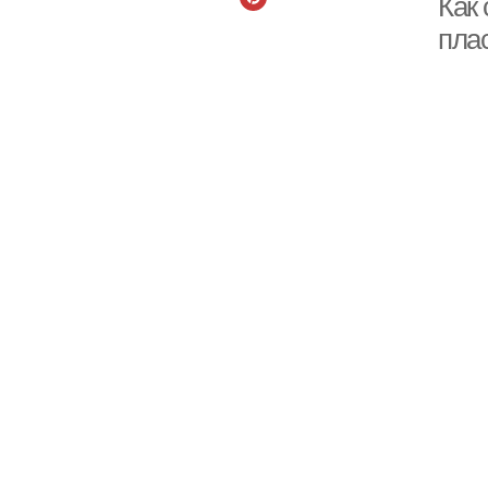
Как
пла