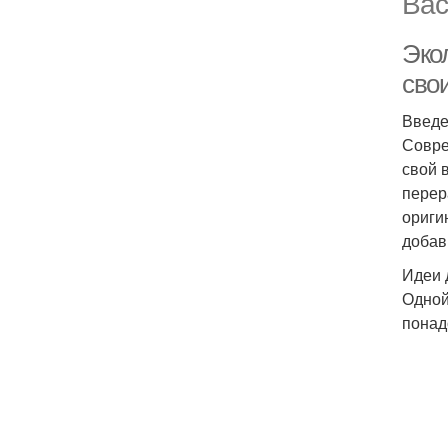
Вас
Эко
сво
Введ
Совре
свой 
перер
ориги
добав
Идеи 
Одной
понад