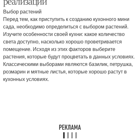
реализации
Выбор растений
Перед тем, как приступить к созданию кухонного мини
Многоуровневый мини-
сада, необходимо определиться с выбором растений.
Мини-сад в чашке
сад
Изучите особенности своей кухни: какое количество
света доступно, насколько хорошо проветривается
помещение. Исходя из этих факторов выберите
растения, которые будут процветать в данных условиях.
Мини-сад в мини-
Мини-сад на балконе
Классическими выборами являются базилик, петрушка,
комоде
розмарин и мятные листья, которые хорошо растут в
кухонных условиях.
Мини-сад из
Мини-сад на столике
европоддонов
Мини-сад в лампочках
Мини-сад в ведрах