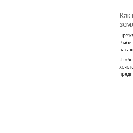
Как
зем
Прежд
Выбир
насаж
Чтобы
хочет
предп