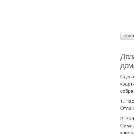
читат
Дел
дом
Сдела
кварт
собра
1. На
Отлич
2. Во
Симпа
крист