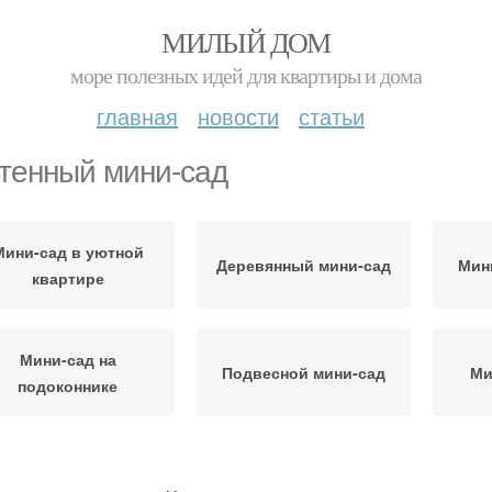
МИЛЫЙ ДОМ
море полезных идей для квартиры и дома
главная
новости
статьи
тенный мини-сад
Мини-сад в уютной
Деревянный мини-сад
Мин
квартире
Мини-сад на
Подвесной мини-сад
Ми
подоконнике
Мини-сад из
ини-сад на балконе
Мин