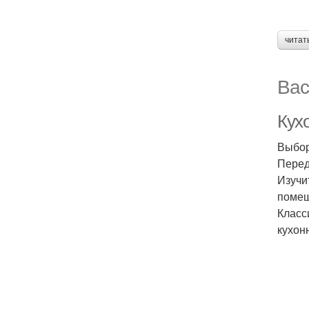
читат
Вас
Кух
Выбор
Перед
Изучи
помещ
Класс
кухон