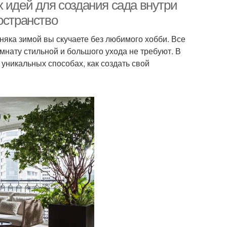
 идей для создания сада внутри
остранство
рняка зимой вы скучаете без любимого хобби. Все
и-сад в горшке
Мини-сад для детей
мнату стильной и большого ухода не требуют. В
уникальных способах, как создать свой