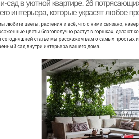
европоддонов
и-сад в уютной квартире. 26 потрясающих
его интерьера, которые украсят любое пр
вы любите цветы, растения и всё, что с ними связано, наве
Мини-сад на кухне
Мини-сад в ведрах
Мин
осаженные цветы благополучно растут в горшках, делают ко
 сегодняшней статье мы расскажем вам о самых простых и 
венный сад внутри интерьера вашего дома.
Японский мини-сад