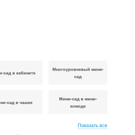
Многоуровневый мини-
и-сад в кабинете
сад
Мини-сад в мини-
ни-сад в чашке
комоде
Показать все
и-сад на столике
Мини-сад в лампочках