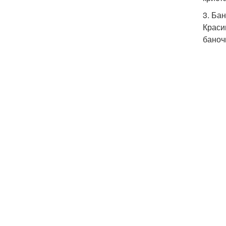
3. Ба
Краси
баноч