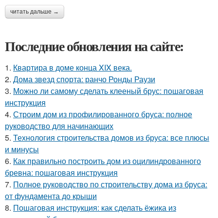
читать дальше →
Последние обновления на сайте:
1.
Квартира в доме конца XIX века.
2.
Дома звезд спорта: ранчо Ронды Раузи
3.
Можно ли самому сделать клееный брус: пошаговая
инструкция
4.
Строим дом из профилированного бруса: полное
руководство для начинающих
5.
Технология строительства домов из бруса: все плюсы
и минусы
6.
Как правильно построить дом из оцилиндрованного
бревна: пошаговая инструкция
7.
Полное руководство по строительству дома из бруса:
от фундамента до крыши
8.
Пошаговая инструкция: как сделать ёжика из