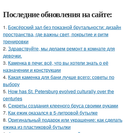
Последние обновления на сайте:
1.
Боксёрский зал без показной брутальности: дизайн
пространства, где важны свет, покрытие и ритм
тренировки
2.
Здравствуйте, мы делаем ремонт в комнате для
девочки.
3.
Каменка в печи: всё, что вы хотели знать о её
назначении и конструкции
4.
Какая каменка для бани лучше всего: советы по
выбору
5.
How has St. Petersburg evolved culturally over the
centuries
6.
Секреты создания клееного бруса своими руками
7.
Как ежик оказался в 5-литровой бутылке
8.
Оригинальный подарок или украшение: как сделать
ежика из пластиковой бутылки