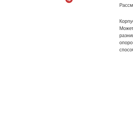
Рассм
Корпу
Может
разни
опоро
спосо