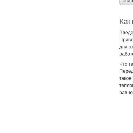
читат
Как
Введ
Приве
для о
работ
Что т
Перед
такое
тепло
равно