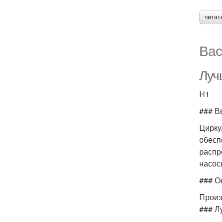
читат
Вас
Луч
H1
### В
Цирку
обесп
распр
насос
### О
Произ
### Л