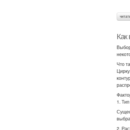
читат
Как
Выбор
некот
Что т
Цирку
конту
распр
Факто
1. Ти
Сущес
выбра
2. Ра