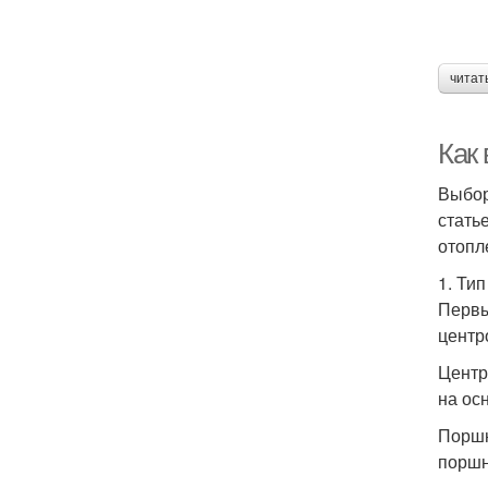
читат
Как
Выбор
стать
отопл
1. Ти
Первы
центр
Центр
на ос
Поршн
поршн