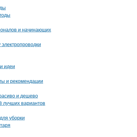
оды
етоды
ионалов и начинающих
у электропроводки
 и идеи
еты и рекомендации
расиво и дешево
 8 лучших вариантов
 для уборки
нтаря