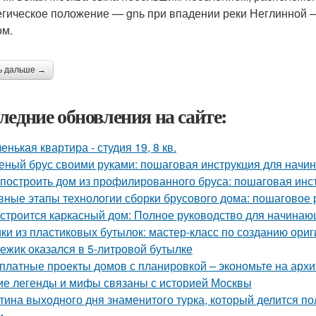
егическое положение — gnь при впадении реки Неглинной
ом.
ь дальше →
ледние обновления на сайте:
енькая квартира - студия 19, 8 кв.
еный брус своими руками: пошаговая инструкция для нач
 построить дом из профилированного бруса: пошаговая инс
вные этапы технологии сборки брусового дома: пошаговое 
 строится каркасный дом: Полное руководство для начина
ки из пластиковых бутылок: мастер-класс по созданию ори
 ежик оказался в 5-литровой бутылке
платные проекты домов с планировкой – экономьте на архи
ие легенды и мифы связаны с историей Москвы
тина выходного дня знаменитого турка, который делится по