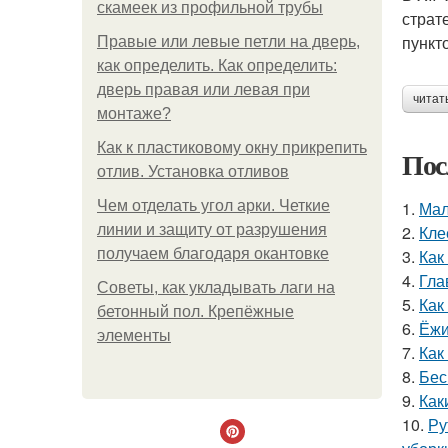
скамеек из профильной трубы
страт
пункт
Правые или левые петли на дверь,
как определить. Как определить:
дверь правая или левая при
читат
монтаже?
Как к пластиковому окну прикрепить
Пос
отлив. Установка отливов
Чем отделать угол арки. Четкие
1.
Мал
линии и защиту от разрушения
2.
Кле
получаем благодаря окантовке
3.
Как
4.
Гла
Советы, как укладывать лаги на
5.
Как
бетонный пол. Крепёжные
6.
Ёжи
элементы
7.
Как
8.
Бес
9.
Как
10.
Ру