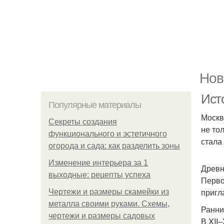
Нов
Ист
Популярные материалы
Москв
Секреты создания
не то
функционального и эстетичного
стала
огорода и сада: как разделить зоны
Изменение интерьера за 1
Древн
выходные: рецепты успеха
Перво
пригл
Чертежи и размеры скамейки из
металла своими руками. Схемы,
Ранни
чертежи и размеры садовых
В XII