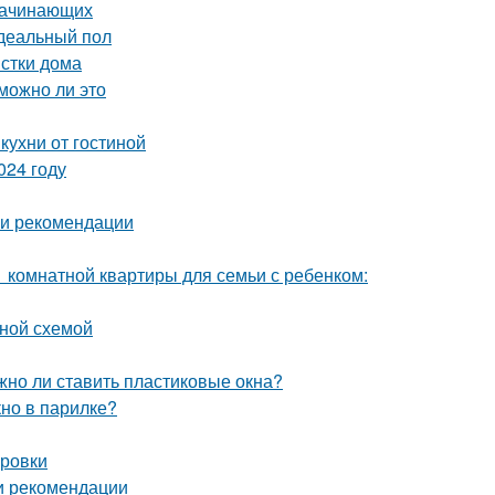
 начинающих
идеальный пол
истки дома
можно ли это
кухни от гостиной
024 году
 и рекомендации
1 комнатной квартиры для семьи с ребенком:
ьной схемой
жно ли ставить пластиковые окна?
кно в парилке?
ировки
 и рекомендации