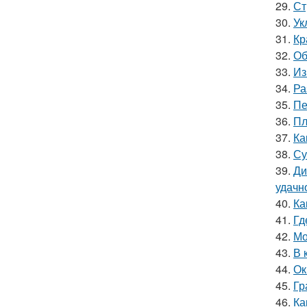
29.
Ст
30.
Ук
31.
Кр
32.
Об
33.
Из
34.
Ра
35.
Пе
36.
Пл
37.
Ка
38.
Су
39.
Ди
удачн
40.
Ка
41.
Гд
42.
Мо
43.
В 
44.
Ок
45.
Гр
46.
Ка