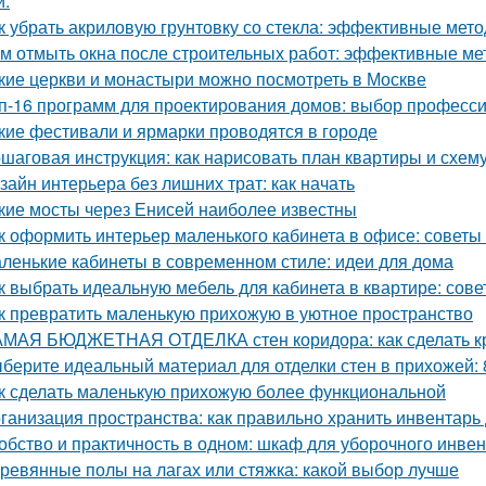
и.
к убрать акриловую грунтовку со стекла: эффективные мет
м отмыть окна после строительных работ: эффективные м
кие церкви и монастыри можно посмотреть в Москве
п-16 программ для проектирования домов: выбор професс
кие фестивали и ярмарки проводятся в городе
шаговая инструкция: как нарисовать план квартиры и схем
зайн интерьера без лишних трат: как начать
кие мосты через Енисей наиболее известны
к оформить интерьер маленького кабинета в офисе: советы
ленькие кабинеты в современном стиле: идеи для дома
к выбрать идеальную мебель для кабинета в квартире: сов
к превратить маленькую прихожую в уютное пространство
МАЯ БЮДЖЕТНАЯ ОТДЕЛКА стен коридора: как сделать к
берите идеальный материал для отделки стен в прихожей:
к сделать маленькую прихожую более функциональной
ганизация пространства: как правильно хранить инвентарь
обство и практичность в одном: шкаф для уборочного инве
ревянные полы на лагах или стяжка: какой выбор лучше