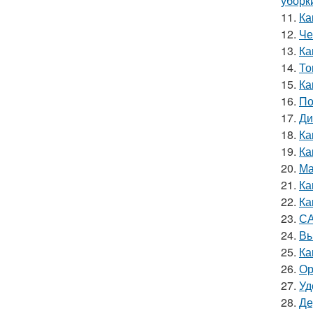
уборк
11.
Ка
12.
Че
13.
Ка
14.
То
15.
Ка
16.
По
17.
Ди
18.
Ка
19.
Ка
20.
Ма
21.
Ка
22.
Ка
23.
СА
24.
Вы
25.
Ка
26.
Ор
27.
Уд
28.
Де