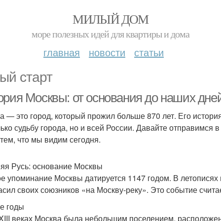
МИЛЫЙ ДОМ
море полезных идей для квартиры и дома
главная
новости
статьи
ый старт
ория Москвы: от основания до наших дне
а — это город, который прожил больше 870 лет. Его истор
лько судьбу города, но и всей России. Давайте отправимся в
 тем, что мы видим сегодня.
яя Русь: основание Москвы
е упоминание Москвы датируется 1147 годом. В летописях 
асил своих союзников «на Москву-реку». Это событие счит
е годы
–XIII веках Москва была небольшим поселением, расположе