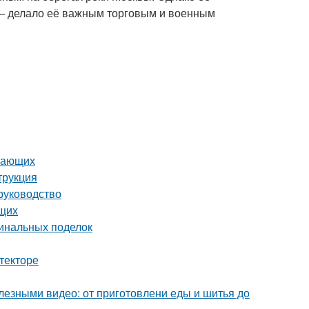
 — делало её важным торговым и военным
инающих
трукция
руководство
ющих
гинальных поделок
текторе
лезными видео: от приготовлени еды и шитья до