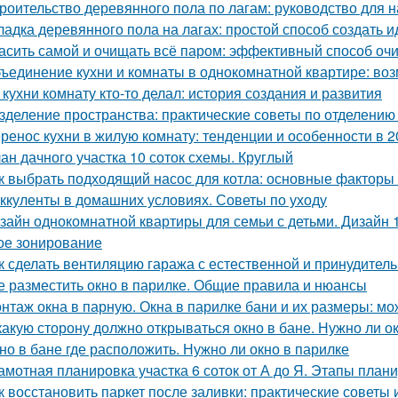
роительство деревянного пола по лагам: руководство для
ладка деревянного пола на лагах: простой способ создать 
асить самой и очищать всё паром: эффективный способ оч
ъединение кухни и комнаты в однокомнатной квартире: воз
 кухни комнату кто-то делал: история создания и развития
зделение пространства: практические советы по отделению 
ренос кухни в жилую комнату: тенденции и особенности в 2
ан дачного участка 10 соток схемы. Круглый
к выбрать подходящий насос для котла: основные факторы
ккуленты в домашних условиях. Советы по уходу
зайн однокомнатной квартиры для семьи с детьми. Дизайн 
ое зонирование
к сделать вентиляцию гаража с естественной и принудител
е разместить окно в парилке. Общие правила и нюансы
нтаж окна в парную. Окна в парилке бани и их размеры: мо
какую сторону должно открываться окно в бане. Нужно ли о
но в бане где расположить. Нужно ли окно в парилке
амотная планировка участка 6 соток от А до Я. Этапы план
к восстановить паркет после заливки: практические советы