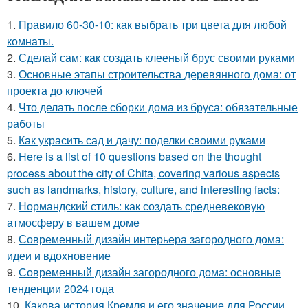
1.
Правило 60-30-10: как выбрать три цвета для любой
комнаты.
2.
Сделай сам: как создать клееный брус своими руками
3.
Основные этапы строительства деревянного дома: от
проекта до ключей
4.
Что делать после сборки дома из бруса: обязательные
работы
5.
Как украсить сад и дачу: поделки своими руками
6.
Here is a list of 10 questions based on the thought
process about the city of Chita, covering various aspects
such as landmarks, history, culture, and interesting facts:
7.
Нормандский стиль: как создать средневековую
атмосферу в вашем доме
8.
Современный дизайн интерьера загородного дома:
идеи и вдохновение
9.
Современный дизайн загородного дома: основные
тенденции 2024 года
10.
Какова история Кремля и его значение для России