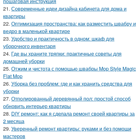
пошаговая инструкция
21.
Современные идеи дизайна кабинета для дома и
квартиры
22.
Оптимизация пространства: как разместить швабру и
ведро в маленькой квартире
23.
Удобство и практичность в одном: шкаф для
уборочного инвентаря
24.
Где вы храните тряпки: практичные советы для
домашней уборки
25.
Отжим и чистота с помощью швабры Mop Style Magic
Flat Mop
26.
Уборка без проблем: где и как хранить средства для
уборки
27.
Отполированный деревянный пол: простой способ
обновить интерьер квартиры
28.
DIY ремонт: как я сделала ремонт своей квартиры за
2 месяца
29.
Уверенный ремонт квартиры: руками и без помощи
мастеров