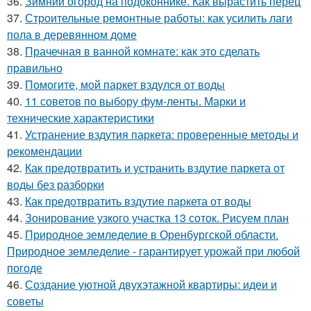
36.
Зимний огород на подоконнике. Как вырастить перец
37.
Строительные ремонтные работы: как усилить лаги
пола в деревянном доме
38.
Прачечная в ванной комнате: как это сделать
правильно
39.
Помогите, мой паркет вздулся от воды
40.
11 советов по выбору фум-ленты. Марки и
технические характеристики
41.
Устранение вздутия паркета: проверенные методы и
рекомендации
42.
Как предотвратить и устранить вздутие паркета от
воды без разборки
43.
Как предотвратить вздутие паркета от воды
44.
Зонирование узкого участка 13 соток. Рисуем план
45.
Природное земледелие в Оренбургской области.
Природное земледелие - гарантирует урожай при любой
погоде
46.
Создание уютной двухэтажной квартиры: идеи и
советы