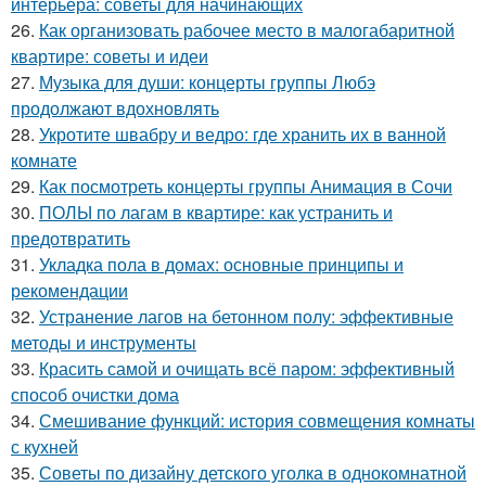
интерьера: советы для начинающих
26.
Как организовать рабочее место в малогабаритной
квартире: советы и идеи
27.
Музыка для души: концерты группы Любэ
продолжают вдохновлять
28.
Укротите швабру и ведро: где хранить их в ванной
комнате
29.
Как посмотреть концерты группы Анимация в Сочи
30.
ПОЛЫ по лагам в квартире: как устранить и
предотвратить
31.
Укладка пола в домах: основные принципы и
рекомендации
32.
Устранение лагов на бетонном полу: эффективные
методы и инструменты
33.
Красить самой и очищать всё паром: эффективный
способ очистки дома
34.
Смешивание функций: история совмещения комнаты
с кухней
35.
Советы по дизайну детского уголка в однокомнатной