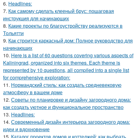
6.
Headlines:
7.
Как самому сделать клееный брус: пошаговая
инструкция для начинающих
8.
Какие проекты по благоустройству реализуются в
Тольятти
9.
Как строится каркасный дом: Полное руководство для
начинающих
10.
Here is a list of 60 questions covering various aspects of
Kaliningrad, organized into six themes. Each theme is
represented by 10 questions, all compiled into a single list
for comprehensive exploration:
11.
Нормандский стиль: как создать средневековую
атмосферу в вашем доме
12.
Советы по планировке и дизайну загородного дома:
как создать уютное и функциональное пространство
13.
Headlines:
14.
Современный дизайн интерьера загородного дома:
идеи и вдохновение
15.
Каталог проектов домов и коттеджей: как выбрать