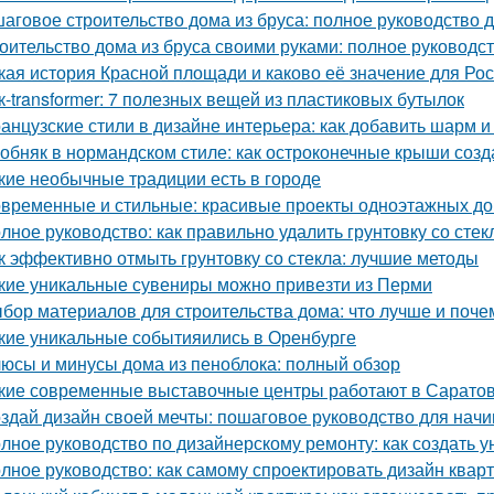
аговое строительство дома из бруса: полное руководство
оительство дома из бруса своими руками: полное руководс
кая история Красной площади и каково её значение для Ро
к-transformer: 7 полезных вещей из пластиковых бутылок
анцузские стили в дизайне интерьера: как добавить шарм и
обняк в нормандском стиле: как остроконечные крыши созд
кие необычные традиции есть в городе
временные и стильные: красивые проекты одноэтажных д
лное руководство: как правильно удалить грунтовку со стек
к эффективно отмыть грунтовку со стекла: лучшие методы
кие уникальные сувениры можно привезти из Перми
бор материалов для строительства дома: что лучше и поче
кие уникальные событияились в Оренбурге
юсы и минусы дома из пеноблока: полный обзор
кие современные выставочные центры работают в Сарато
здай дизайн своей мечты: пошаговое руководство для нач
лное руководство по дизайнерскому ремонту: как создать 
лное руководство: как самому спроектировать дизайн квар