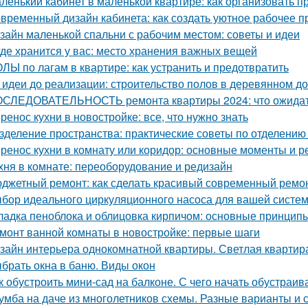
ленький кабинет в маленькой квартире: как организовать 
временный дизайн кабинета: как создать уютное рабочее п
зайн маленькой спальни с рабочим местом: советы и идеи
где хранится у вас: место хранения важных вещей
ЛЫ по лагам в квартире: как устранить и предотвратить
 идеи до реализации: строительство полов в деревянном д
СЛЕДОВАТЕЛЬНОСТЬ ремонта квартиры 2024: что ожида
ренос кухни в новостройке: все, что нужно знать
зделение пространства: практические советы по отделению 
ренос кухни в комнату или коридор: основные моменты и 
хня в комнате: переоборудование и редизайн
джетный ремонт: как сделать красивый современный ремон
бор идеального циркуляционного насоса для вашей систе
ладка пеноблока и облицовка кирпичом: основные принцип
монт ванной комнаты в новостройке: первые шаги
зайн интерьера однокомнатной квартиры. Светлая квартира
брать окна в баню. Виды окон
к обустроить мини-сад на балконе. С чего начать обустраив
умба на даче из многолетников схемы. Разные варианты и