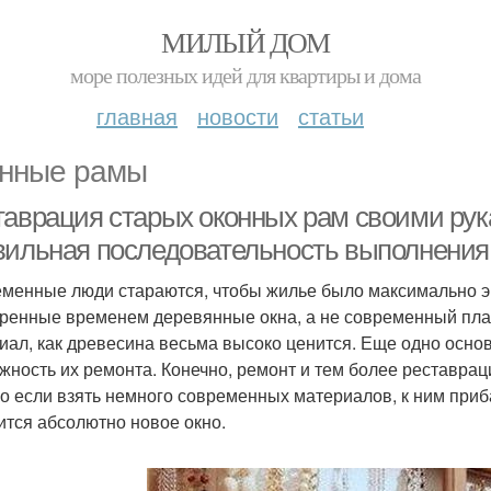
МИЛЫЙ ДОМ
море полезных идей для квартиры и дома
главная
новости
статьи
нные рамы
таврация старых оконных рам своими рук
вильная последовательность выполнения
менные люди стараются, чтобы жилье было максимально э
ренные временем деревянные окна, а не современный пласт
иал, как древесина весьма высоко ценится. Еще одно осно
жность их ремонта. Конечно, ремонт и тем более реставрац
о если взять немного современных материалов, к ним приба
ится абсолютно новое окно.