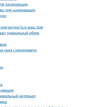
 для начинающих
тво для начинающих
ссии
 элегантность в ваш дом
ают уникальный облик
омов
ла окна стеклопакета
му
ве
инающих
уникальный интерьер
тиры