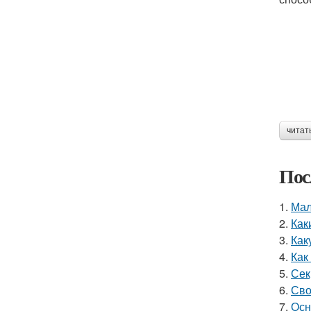
читат
Пос
1.
Мал
2.
Как
3.
Как
4.
Как
5.
Сек
6.
Сво
7.
Осн