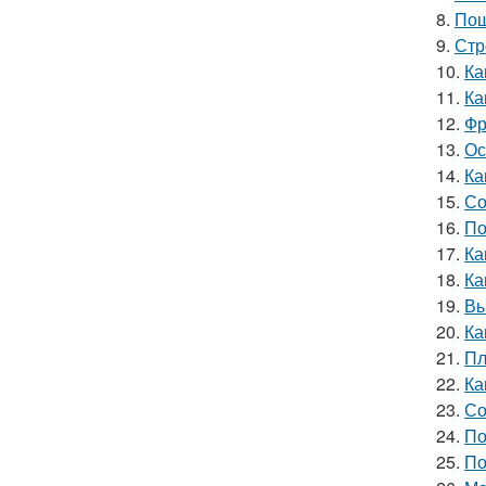
8.
Пош
9.
Стр
10.
Ка
11.
Ка
12.
Фр
13.
Ос
14.
Ка
15.
Со
16.
По
17.
Ка
18.
Ка
19.
Вы
20.
Ка
21.
Пл
22.
Ка
23.
Со
24.
По
25.
По