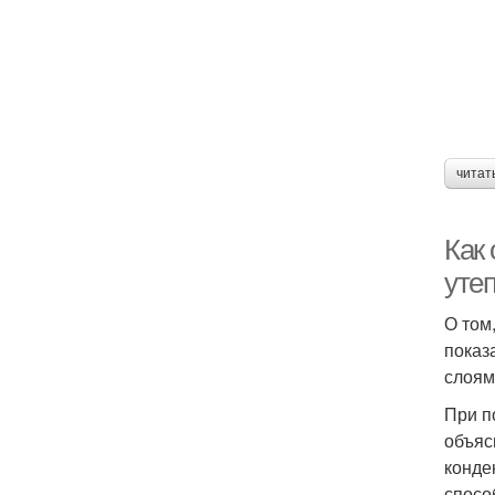
читат
Как
уте
О том
показ
слоям
При п
объяс
конде
спосо