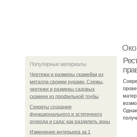
Око
Рес
Популярные материалы
пра
Чертежи и размеры скамейки из
Совре
металла своими руками. Схемы,
прове
чертежи и размеры садовых
матер
скамеек из профильной трубы
возмо
Секреты создания
Однак
функционального и эстетичного
получ
огорода и сада: как разделить зоны
Изменение интерьера за 1