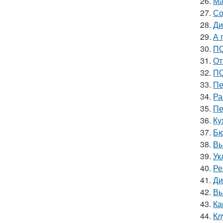
26.
Ма
27.
Со
28.
Ди
29.
А 
30.
ПО
31.
От
32.
ПО
33.
Пе
34.
Ра
35.
Пе
36.
Ку
37.
Бю
38.
Вы
39.
Ук
40.
Ре
41.
Ди
42.
Вы
43.
Ка
44.
Кл