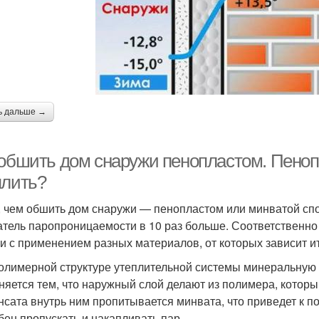
ь дальше →
 обшить дом снаружи пенопластом. Пеноп
плить?
, чем обшить дом снаружи — пенопластом или минватой сп
атель паропроницаемости в 10 раз больше. Соответственно
и с применением разных материалов, от которых зависит и
олимерной структуре утеплительной системы минеральную 
няется тем, что наружный слой делают из полимера, которы
нсата внутрь ним пропитывается минвата, что приведет к п
бен пропускать и накапливать пар.