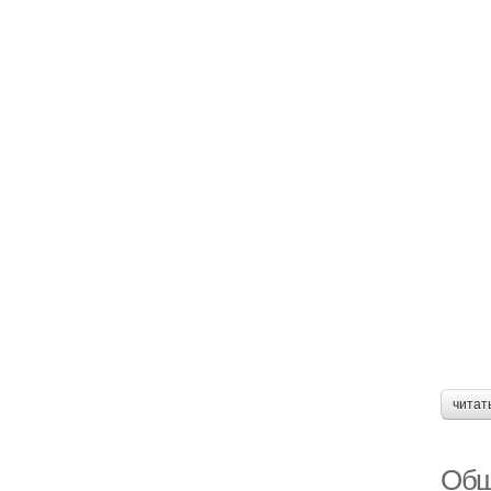
читат
Обш