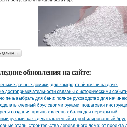
ь дальше →
ледние обновления на сайте:
енькие дачные домики, для комфортной жизни на даче.
ие достопримечательности связаны с историческими событ
ую печь выбрать для бани: полное руководство для начина
 сделать клееный брус своими руками: пошаговая инструкц
реты создания прочных клееных балок для перекрытий
ими руками: как сделать клееный и профилированный брус
овные этапы строительства деревянного дома: от проекта 