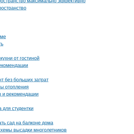
пространство максимально эффективно
ространство
оме
ть
кухни от гостиной
рекомендации
т без больших затрат
мы отопления
ы и рекомендации
 для студентки
ать сад на балконе дома
 схемы высадки многолетников