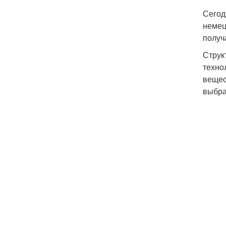
Сегод
немец
получ
Струк
техно
вещес
выбра