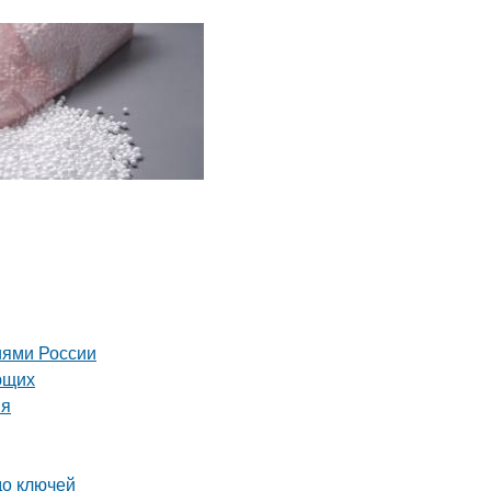
иями России
ющих
ия
до ключей