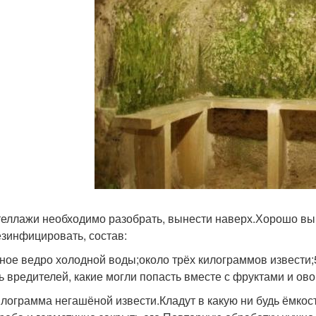
теллажи необходимо разобрать, вынести наверх.Хорошо вы
зинфицировать, состав:
ное ведро холодной воды;около трёх килограммов извести;5
ь вредителей, какие могли попасть вместе с фруктами и ово
илограмма негашёной извести.Кладут в какую ни будь ёмкос