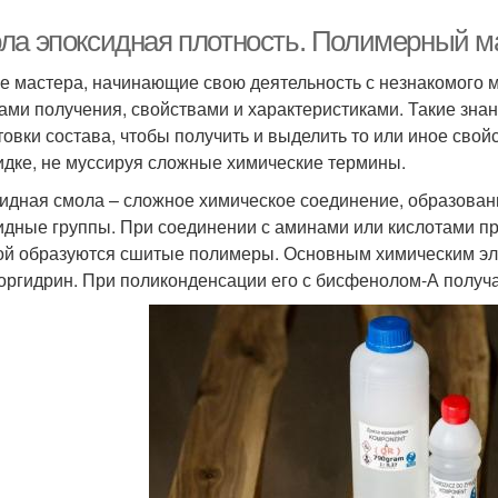
ла эпоксидная плотность. Полимерный м
е мастера, начинающие свою деятельность с незнакомого м
ами получения, свойствами и характеристиками. Такие зна
товки состава, чтобы получить и выделить то или иное свой
идке, не муссируя сложные химические термины.
идная смола – сложное химическое соединение, образован
идные группы. При соединении с аминами или кислотами пр
ой образуются сшитые полимеры. Основным химическим эл
оргидрин. При поликонденсации его с бисфенолом-А получа