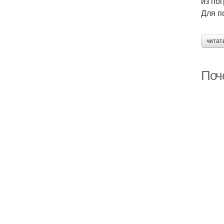
из по
Для п
читат
Поч