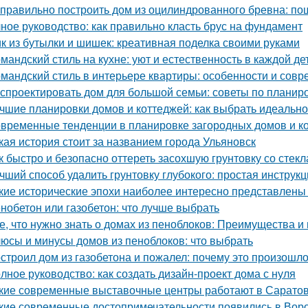
 правильно построить дом из оцилиндрованного бревна: по
ное руководство: как правильно класть брус на фундамент
к из бутылки и шишек: креативная поделка своими руками
мандский стиль на кухне: уют и естественность в каждой де
мандский стиль в интерьере квартиры: особенности и сов
 спроектировать дом для большой семьи: советы по планир
чшие планировки домов и коттеджей: как выбрать идеаль
временные тенденции в планировке загородных домов и к
кая история стоит за названием города Ульяновск
к быстро и безопасно оттереть засохшую грунтовку со стекл
чший способ удалить грунтовку глубокого: простая инструк
кие исторические эпохи наиболее интересно представлены
нобетон или газобетон: что лучше выбрать
е, что нужно знать о домах из пеноблоков: Преимущества и
юсы и минусы домов из пеноблоков: что выбрать
строил дом из газобетона и пожалел: почему это произошл
лное руководство: как создать дизайн-проект дома с нуля
кие современные выставочные центры работают в Сарато
кие современные достопримечательности появились в Вор