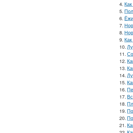
4.
Как
5.
Пол
6.
Ёжи
7.
Нор
8.
Нор
9.
Как
10.
Лу
11.
Со
12.
Ка
13.
Ка
14.
Лу
15.
Ка
16.
Пе
17.
Вс
18.
Пл
19.
По
20.
По
21.
Ка
22.
Ка