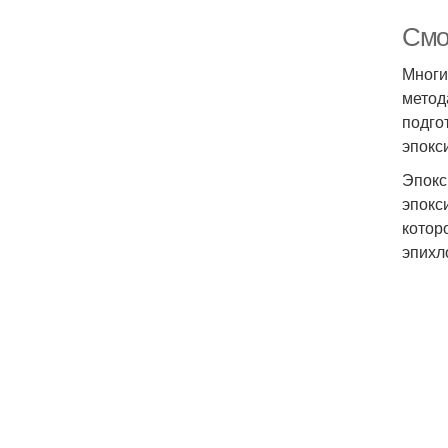
Смо
Многи
метод
подго
эпокс
Эпокс
эпокс
котор
эпихл