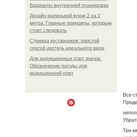
Варианты внутренней планировки
Дизайн маленькой кухни 2 на 2
метра. Главные принципы, которым
стоит следовать
Стрижка кустарников: простой
способ достичь идеального вида
Для индукционных плит значок.
Обозначение посуды для
индукционной плит
Все с
Проде
непол
Убрат
Три к