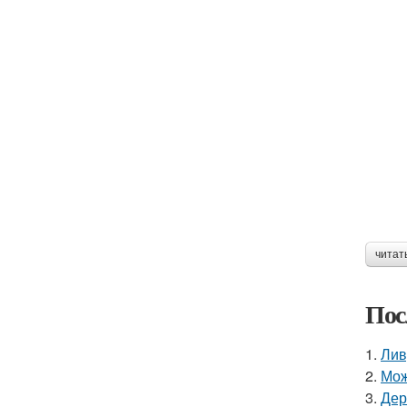
читат
Пос
1.
Лив
2.
Мож
3.
Дер