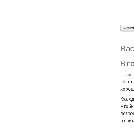
читат
Вас
В п
Если 
Поэто
хорош
Как с
Чтобы
погре
из ни