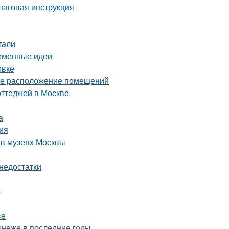
шаговая инструкция
тали
ременные идеи
овке
ное расположение помещений
оттеджей в Москве
а
ция
 в музеях Москвы
 недостатки
о
ве
онеже в последние годы