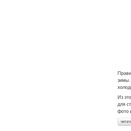
Прави
зимы.
холод
Из эт
для с
фото 
читат