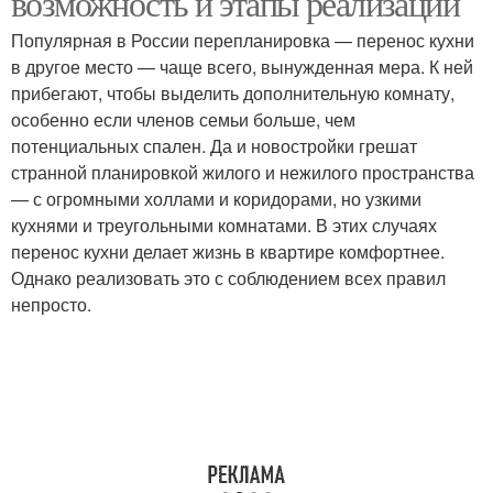
возможность и этапы реализации
Популярная в России перепланировка — перенос кухни
в другое место — чаще всего, вынужденная мера. К ней
Оборудование для
прибегают, чтобы выделить дополнительную комнату,
Посуды в новой кухне
новой кухни
особенно если членов семьи больше, чем
потенциальных спален. Да и новостройки грешат
странной планировкой жилого и нежилого пространства
— с огромными холлами и коридорами, но узкими
Зоны на кухне
Комната для кухни
кухнями и треугольными комнатами. В этих случаях
перенос кухни делает жизнь в квартире комфортнее.
Однако реализовать это с соблюдением всех правил
непросто.
Электропитание для
Канализация для кухни
кухни