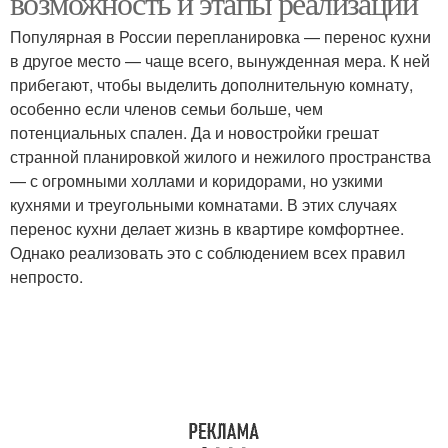
возможность и этапы реализации
Популярная в России перепланировка — перенос кухни
в другое место — чаще всего, вынужденная мера. К ней
Оборудование для
прибегают, чтобы выделить дополнительную комнату,
Посуды в новой кухне
новой кухни
особенно если членов семьи больше, чем
потенциальных спален. Да и новостройки грешат
странной планировкой жилого и нежилого пространства
— с огромными холлами и коридорами, но узкими
Зоны на кухне
Комната для кухни
кухнями и треугольными комнатами. В этих случаях
перенос кухни делает жизнь в квартире комфортнее.
Однако реализовать это с соблюдением всех правил
непросто.
Электропитание для
Канализация для кухни
кухни