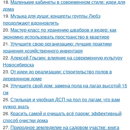
18.
Маленькие кабинеты в современном стиле: идеи для
дома
19.
Музыка для души: концерты группы Любэ
продолжают вдохновлять
20.
Мастер-класс по хранению швабров и ведер: как
экономно использовать пространство в квартире
21.
Улучшите свою организацию: лучшие практики
хранения хозяйственного инвентаря
22.
Алексей Глызин: влияние на современную культуру
Новосибирска
23.
От идеи до реализации: строительство полов в
деревянном доме
24.
Улучшите свой дом: замена пола на лагах высотой 15
см
25.
Стильная и удобная ДСП на пол по лагам: что вам
нужно знать
26.
Красить самой и очищать всё паром: эффективный
способ очистки дома
27.
Природное земледелие на садовом участке: книга