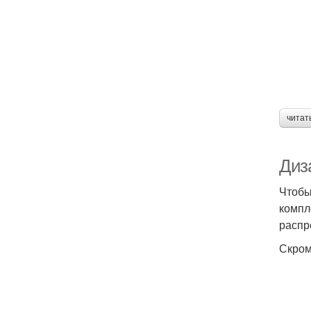
читат
Диз
Чтобы
компл
распр
Скром