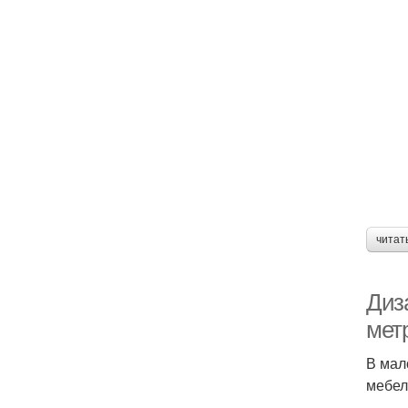
читат
Диз
мет
В мал
мебел