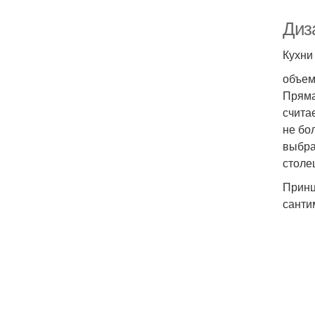
Диз
Кухни
объем
Пряма
счита
не бо
выбра
столе
Принц
санти