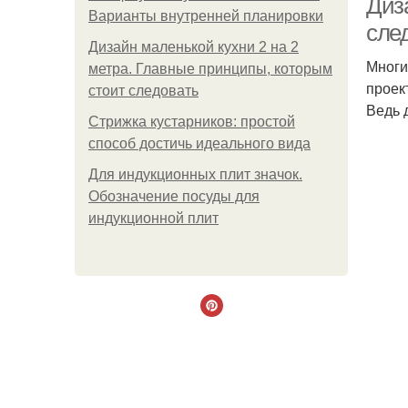
Диз
Варианты внутренней планировки
сле
Дизайн маленькой кухни 2 на 2
Многи
метра. Главные принципы, которым
проек
стоит следовать
Ведь 
Стрижка кустарников: простой
способ достичь идеального вида
Для индукционных плит значок.
Обозначение посуды для
индукционной плит