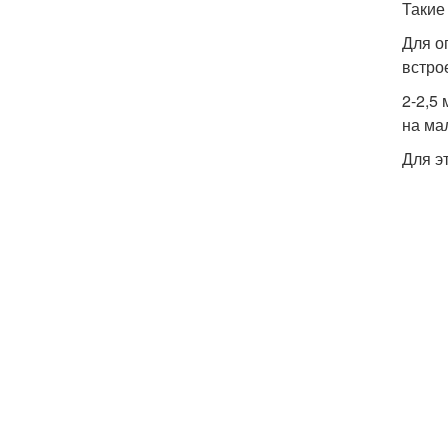
Такие
Для о
встро
2-2,5
на ма
Для э