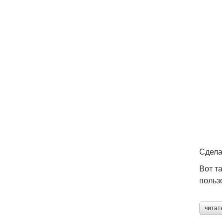
Сдела
Вот т
польз
читат